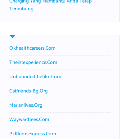
Charging Yang Membantu Anda Tetap
Terhubung
Okhealthcareers.com
Theintexperience.com
Unboundedthefilm.com
Catfriends-Bg.org
Marianlives.org
Waywardtees.com
Pidfloorsexpress.com