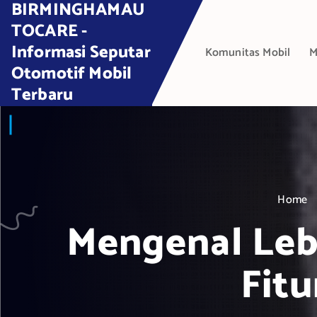
BIRMINGHAMAU
S
k
TOCARE -
i
Informasi Seputar
Komunitas Mobil
M
p
Otomotif Mobil
t
Terbaru
o
c
o
n
t
e
Home
n
t
Mengenal Lebi
Fit