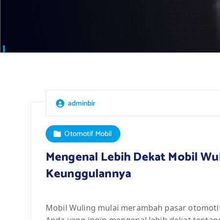
adminbir
Otomotif Mobil
Mengenal Lebih Dekat Mobil Wuli
Keunggulannya
Mobil Wuling mulai merambah pasar otomotif 
Anda yang ingin mengenal lebih dekat tentang