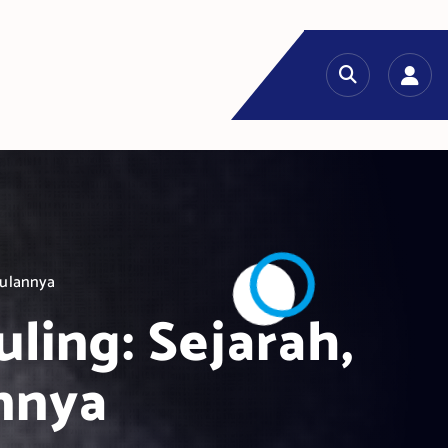
gulannya
ling: Sejarah,
nnya