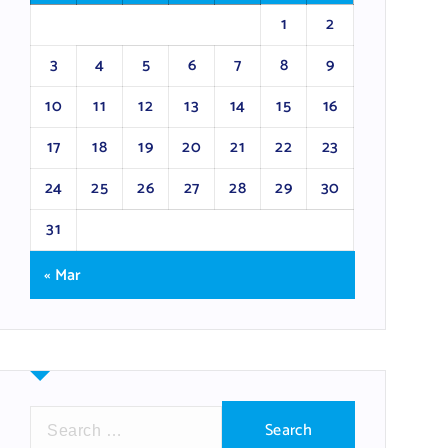
1
2
3
4
5
6
7
8
9
10
11
12
13
14
15
16
17
18
19
20
21
22
23
24
25
26
27
28
29
30
31
« Mar
S
e