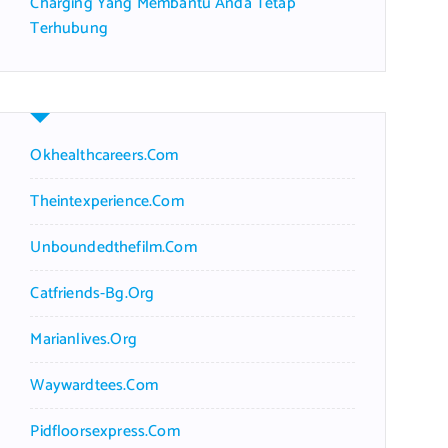
Charging Yang Membantu Anda Tetap
Terhubung
Okhealthcareers.com
Theintexperience.com
Unboundedthefilm.com
Catfriends-Bg.org
Marianlives.org
Waywardtees.com
Pidfloorsexpress.com