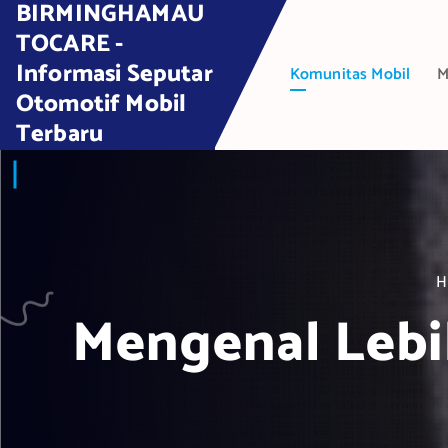
BIRMINGHAMAU
S
k
TOCARE -
i
Informasi Seputar
Komunitas Mobil
M
p
Otomotif Mobil
t
Terbaru
o
c
o
n
t
e
H
n
t
Mengenal Lebi