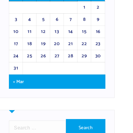
1
2
3
4
5
6
7
8
9
10
11
12
13
14
15
16
17
18
19
20
21
22
23
24
25
26
27
28
29
30
31
« Mar
S
e