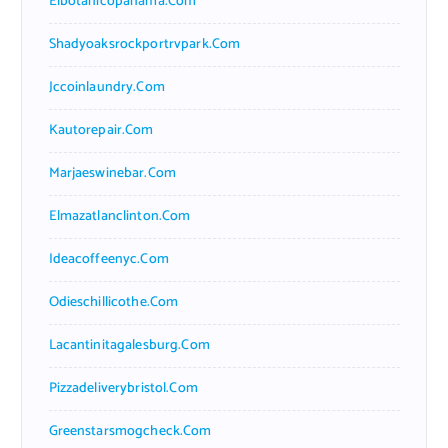
Elbotanicopanama.com
Shadyoaksrockportrvpark.com
Jccoinlaundry.com
Kautorepair.com
Marjaeswinebar.com
Elmazatlanclinton.com
Ideacoffeenyc.com
Odieschillicothe.com
Lacantinitagalesburg.com
Pizzadeliverybristol.com
Greenstarsmogcheck.com