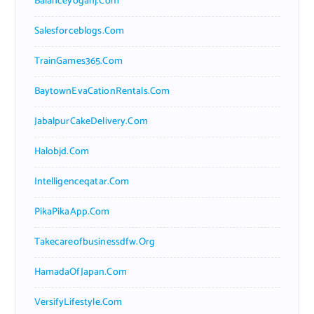
Balanceyoganj.com
Salesforceblogs.com
TrainGames365.com
BaytownEvaCationRentals.com
JabalpurCakeDelivery.com
Halobjd.com
Intelligenceqatar.com
PikaPikaApp.com
Takecareofbusinessdfw.org
HamadaOfJapan.com
VersifyLifestyle.com