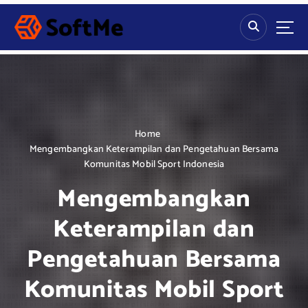
S
k
i
p
t
o
c
o
n
Home
t
Mengembangkan Keterampilan dan Pengetahuan Bersama
e
Komunitas Mobil Sport Indonesia
n
Mengembangkan
t
Keterampilan dan
Pengetahuan Bersama
Komunitas Mobil Sport