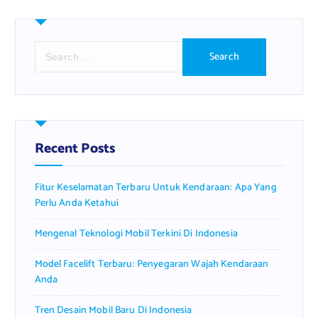
S
e
a
r
c
h
f
Recent Posts
o
r
Fitur Keselamatan Terbaru Untuk Kendaraan: Apa Yang
:
Perlu Anda Ketahui
Mengenal Teknologi Mobil Terkini Di Indonesia
Model Facelift Terbaru: Penyegaran Wajah Kendaraan
Anda
Tren Desain Mobil Baru Di Indonesia