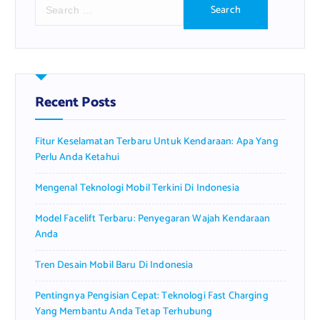
S
e
a
r
c
h
f
Recent Posts
o
r
Fitur Keselamatan Terbaru Untuk Kendaraan: Apa Yang
:
Perlu Anda Ketahui
Mengenal Teknologi Mobil Terkini Di Indonesia
Model Facelift Terbaru: Penyegaran Wajah Kendaraan
Anda
Tren Desain Mobil Baru Di Indonesia
Pentingnya Pengisian Cepat: Teknologi Fast Charging
Yang Membantu Anda Tetap Terhubung