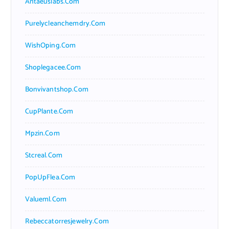
Antaeuslabs.com
Purelycleanchemdry.com
WishOping.com
Shoplegacee.com
Bonvivantshop.com
CupPlante.com
Mpzin.com
Stcreal.com
PopUpFlea.com
Valueml.com
Rebeccatorresjewelry.com