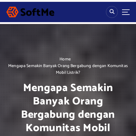
S
k
i
p
t
o
c
o
n
Home
t
Mengapa Semakin Banyak Orang Bergabung dengan Komunitas
e
Mobil Listrik?
n
Mengapa Semakin
t
Banyak Orang
Bergabung dengan
Komunitas Mobil