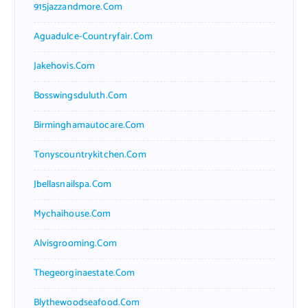
915jazzandmore.com
Aguadulce-Countryfair.com
Jakehovis.com
Bosswingsduluth.com
Birminghamautocare.com
Tonyscountrykitchen.com
Jbellasnailspa.com
Mychaihouse.com
Alvisgrooming.com
Thegeorginaestate.com
Blythewoodseafood.com