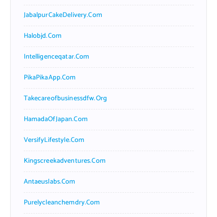
JabalpurCakeDelivery.com
Halobjd.com
Intelligenceqatar.com
PikaPikaApp.com
Takecareofbusinessdfw.org
HamadaOfJapan.com
VersifyLifestyle.com
Kingscreekadventures.com
Antaeuslabs.com
Purelycleanchemdry.com