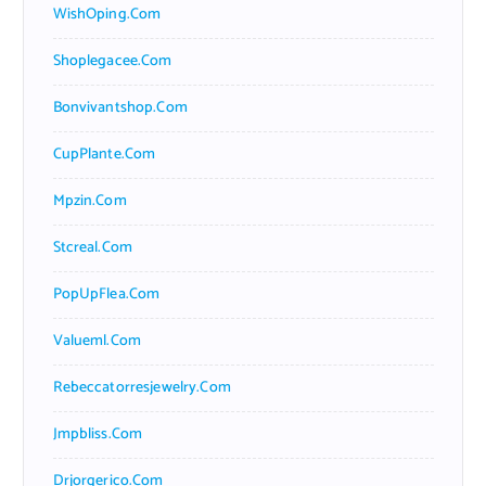
WishOping.com
Shoplegacee.com
Bonvivantshop.com
CupPlante.com
Mpzin.com
Stcreal.com
PopUpFlea.com
Valueml.com
Rebeccatorresjewelry.com
Jmpbliss.com
Drjorgerico.com