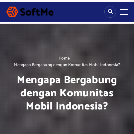
S
k
i
p
t
o
c
o
n
Home
t
Mengapa Bergabung dengan Komunitas Mobil Indonesia?
e
Mengapa Bergabung
n
t
dengan Komunitas
Mobil Indonesia?