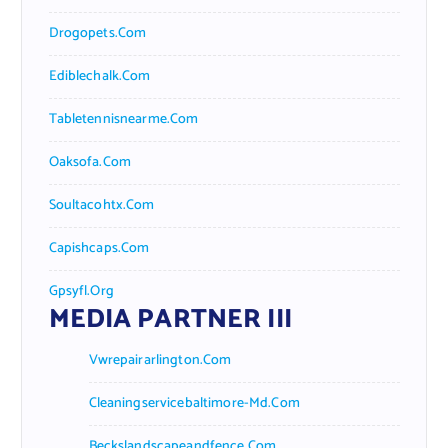
Drogopets.com
Ediblechalk.com
Tabletennisnearme.com
Oaksofa.com
Soultacohtx.com
Capishcaps.com
Gpsyfl.org
MEDIA PARTNER III
Vwrepairarlington.com
Cleaningservicebaltimore-Md.com
Beckslandscapeandfence.com