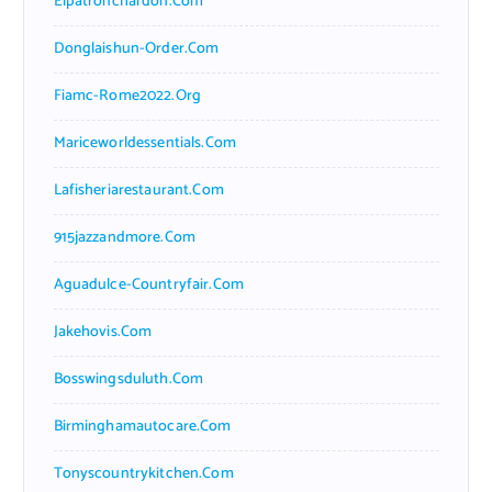
Elpatronchardon.com
Donglaishun-Order.com
Fiamc-Rome2022.org
Mariceworldessentials.com
Lafisheriarestaurant.com
915jazzandmore.com
Aguadulce-Countryfair.com
Jakehovis.com
Bosswingsduluth.com
Birminghamautocare.com
Tonyscountrykitchen.com