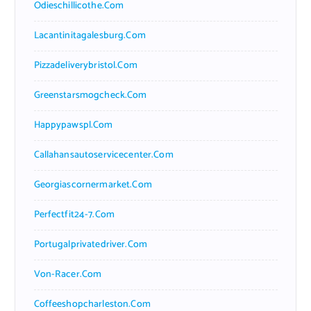
Odieschillicothe.com
Lacantinitagalesburg.com
Pizzadeliverybristol.com
Greenstarsmogcheck.com
Happypawspl.com
Callahansautoservicecenter.com
Georgiascornermarket.com
Perfectfit24-7.com
Portugalprivatedriver.com
Von-Racer.com
Coffeeshopcharleston.com