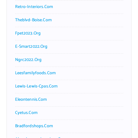
Retro-Interiors.com
Theblvd-Boise.com
Fpet2023.org
E-Smart2022.org
Ngrc2022.org
Leesfamilyfoods.com
Lewis-Lewis-Cpas.com
Eleontennis.com
Cyetus.com
Bradfordshops.com