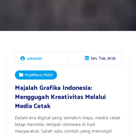
Jan, Tue, 2025
adminbir
Modifikasi Mobil
Majalah Grafika Indonesia:
Menggugah Kreativitas Melalui
Media Cetak
Dalam era digital yang semakin maju, media cetak
tetap memiliki tempat istimewa di hati
masyarakat. Salah satu contoh yang menonjol