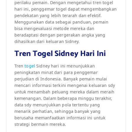
perilaku pemain. Dengan mengetahui tren togel
hari ini, penggemar togel dapat mengembangkan
pendekatan yang lebih terarah dan efektif.
Menggunakan data sebagai panduan, pemain
bisa mengevaluasi metode mereka dan
beradaptasi dengan pergerakan angka yang
dihasilkan dari keluaran Sidney.
Tren Togel Sidney Hari Ini
Tren
togel
Sidney hari ini menunjukkan
peningkatan minat dari para penggemar
perjudian di Indonesia. Banyak pemain mulai
mencari informasi terkini mengenai keluaran sdy
untuk menambah peluang mereka dalam meraih
kemenangan. Dalam beberapa minggu terakhir,
data sdy menunjukkan pola tertentu yang
menarik perhatian, sehingga banyak yang
berusaha memanfaatkan informasi ini untuk
strategi bermain mereka.