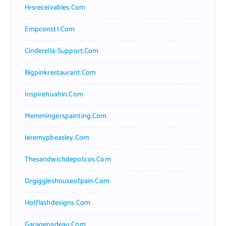
Hrsreceivables.com
Empconst1.com
Cinderella-Support.com
Bigpinkrestaurant.com
Inspirehuahin.com
Memmingerspainting.com
Jeremypbeasley.com
Thesandwichdepotcos.com
Drgiggleshouseofpain.com
Hotflashdesigns.com
Garagenadeau.com