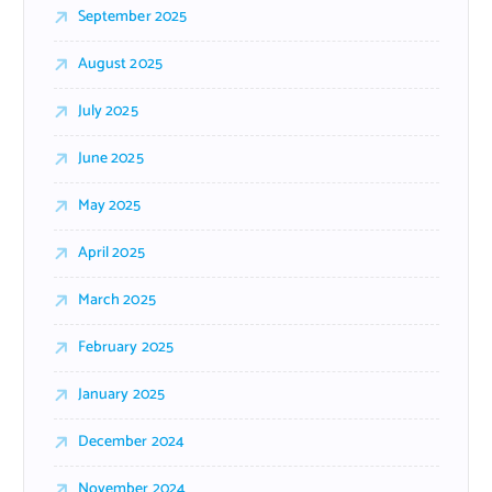
September 2025
August 2025
July 2025
June 2025
May 2025
April 2025
March 2025
February 2025
January 2025
December 2024
November 2024