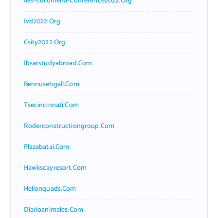
Iias-Euromena-Conference2022.org
Ivd2022.org
Csity2022.org
Ibsarstudyabroad.com
Bennusehgall.com
Tsecincinnati.com
Roderconstructiongroup.com
Plazabatai.com
Hawkscayresort.com
Hellonquads.com
Diarioanimales.com