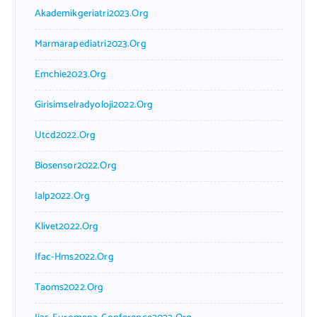
Akademikgeriatri2023.org
Marmarapediatri2023.org
Emchie2023.org
Girisimselradyoloji2022.org
Utcd2022.org
Biosensor2022.org
Ialp2022.org
Klivet2022.org
Ifac-Hms2022.org
Taoms2022.org