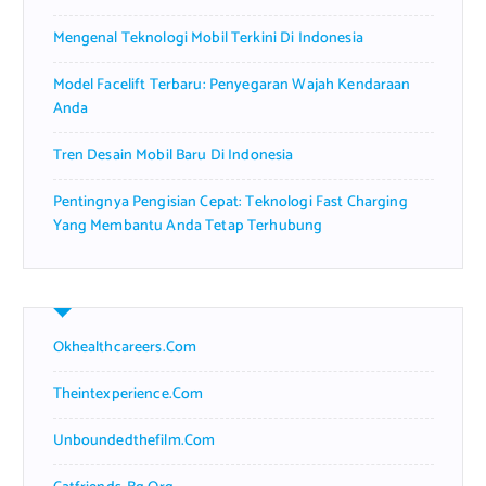
Mengenal Teknologi Mobil Terkini Di Indonesia
Model Facelift Terbaru: Penyegaran Wajah Kendaraan
Anda
Tren Desain Mobil Baru Di Indonesia
Pentingnya Pengisian Cepat: Teknologi Fast Charging
Yang Membantu Anda Tetap Terhubung
Okhealthcareers.com
Theintexperience.com
Unboundedthefilm.com