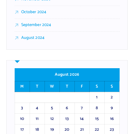
October 2024
September 2024
August 2024
August 2026
M
T
W
T
F
S
S
1
2
3
4
5
6
7
8
9
10
11
12
13
14
15
16
17
18
19
20
21
22
23