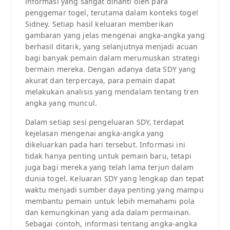
informasi yang sangat dinanti oleh para
penggemar togel, terutama dalam konteks togel
Sidney. Setiap hasil keluaran memberikan
gambaran yang jelas mengenai angka-angka yang
berhasil ditarik, yang selanjutnya menjadi acuan
bagi banyak pemain dalam merumuskan strategi
bermain mereka. Dengan adanya data SDY yang
akurat dan terpercaya, para pemain dapat
melakukan analisis yang mendalam tentang tren
angka yang muncul.
Dalam setiap sesi pengeluaran SDY, terdapat
kejelasan mengenai angka-angka yang
dikeluarkan pada hari tersebut. Informasi ini
tidak hanya penting untuk pemain baru, tetapi
juga bagi mereka yang telah lama terjun dalam
dunia togel. Keluaran SDY yang lengkap dan tepat
waktu menjadi sumber daya penting yang mampu
membantu pemain untuk lebih memahami pola
dan kemungkinan yang ada dalam permainan.
Sebagai contoh, informasi tentang angka-angka