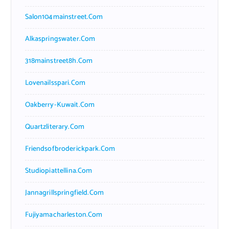
Salon104mainstreet.com
Alkaspringswater.com
318mainstreet8h.com
Lovenailsspari.com
Oakberry-Kuwait.com
Quartzliterary.com
Friendsofbroderickpark.com
Studiopiattellina.com
Jannagrillspringfield.com
Fujiyamacharleston.com