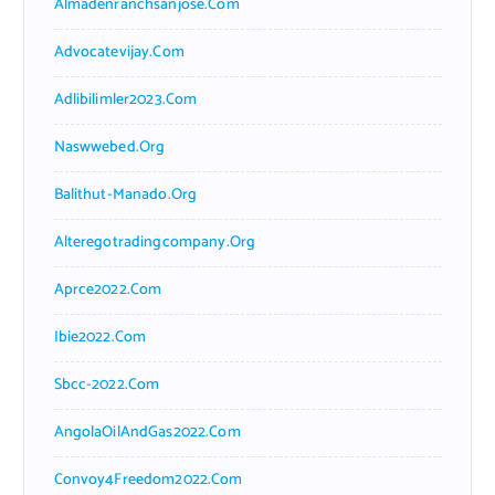
Almadenranchsanjose.com
Advocatevijay.com
Adlibilimler2023.com
Naswwebed.org
Balithut-Manado.org
Alteregotradingcompany.org
Aprce2022.com
Ibie2022.com
Sbcc-2022.com
AngolaOilAndGas2022.com
Convoy4Freedom2022.com