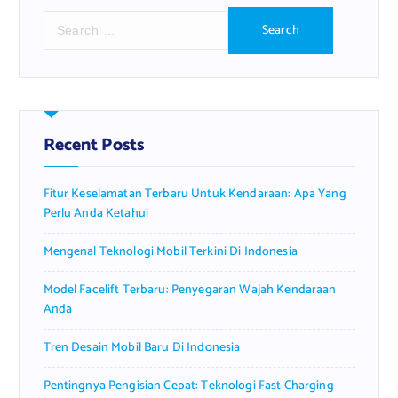
S
e
a
r
c
h
f
Recent Posts
o
r
Fitur Keselamatan Terbaru Untuk Kendaraan: Apa Yang
:
Perlu Anda Ketahui
Mengenal Teknologi Mobil Terkini Di Indonesia
Model Facelift Terbaru: Penyegaran Wajah Kendaraan
Anda
Tren Desain Mobil Baru Di Indonesia
Pentingnya Pengisian Cepat: Teknologi Fast Charging