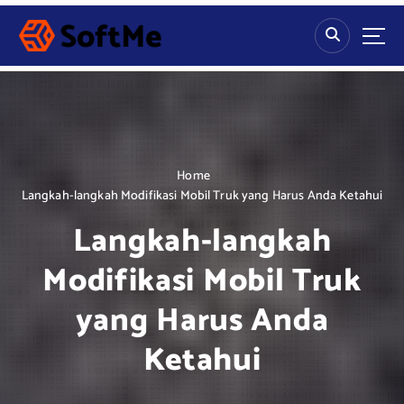
S
k
i
p
t
o
c
o
n
Home
t
Langkah-langkah Modifikasi Mobil Truk yang Harus Anda Ketahui
e
Langkah-langkah
n
t
Modifikasi Mobil Truk
yang Harus Anda
Ketahui