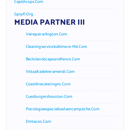
Capishcaps.com
Gpsyfl.org
MEDIA PARTNER III
Vwrepairarlington.com
Cleaningservicebaltimore-Md.com
Beckslandscapeandfence.com
Vistaaltadelveramendi.com
Coastlinecateringnc.com
Cuesburgershouston.com
Psicologiaespecializadaencampeche.com
Dmtacos.com