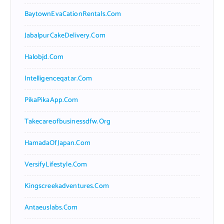
BaytownEvaCationRentals.com
JabalpurCakeDelivery.com
Halobjd.com
Intelligenceqatar.com
PikaPikaApp.com
Takecareofbusinessdfw.org
HamadaOfJapan.com
VersifyLifestyle.com
Kingscreekadventures.com
Antaeuslabs.com