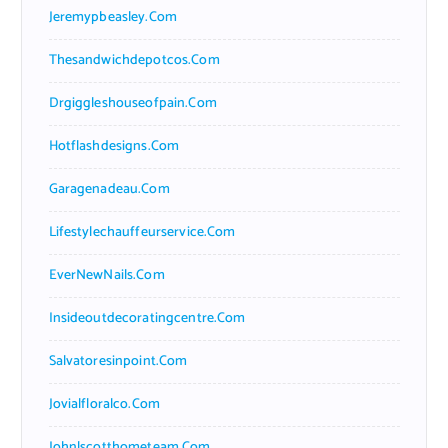
Jeremypbeasley.com
Thesandwichdepotcos.com
Drgiggleshouseofpain.com
Hotflashdesigns.com
Garagenadeau.com
Lifestylechauffeurservice.com
EverNewNails.com
Insideoutdecoratingcentre.com
Salvatoresinpoint.com
Jovialfloralco.com
Johnlscotthometeam.com