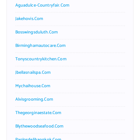
Aguadulce-Countryfair.com
Jakehovis.com
Bosswingsduluth.com
Birminghamautocare.com
Tonyscountrykitchen.com
Jbellasnailspa.com
Mychaihouse.com
Alvisgrooming.com
Thegeorginaestate.com
Blythewoodseafood.com
Paolosdelibangkok.com