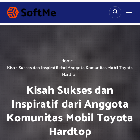
S
k
i
p
t
o
c
o
n
Home
t
Kisah Sukses dan Inspiratif dari Anggota Komunitas Mobil Toyota
e
Hardtop
n
Kisah Sukses dan
t
Inspiratif dari Anggota
Komunitas Mobil Toyota
Hardtop