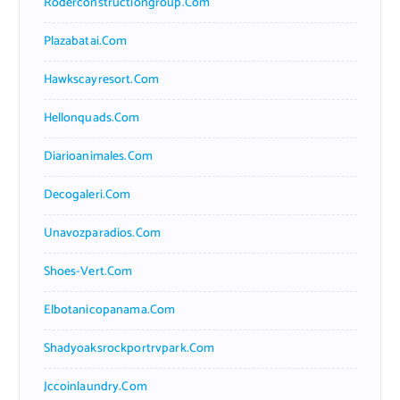
Roderconstructiongroup.com
Plazabatai.com
Hawkscayresort.com
Hellonquads.com
Diarioanimales.com
Decogaleri.com
Unavozparadios.com
Shoes-Vert.com
Elbotanicopanama.com
Shadyoaksrockportrvpark.com
Jccoinlaundry.com