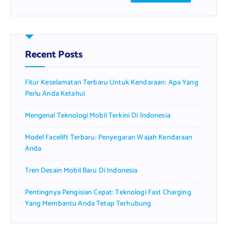
a
r
c
h
f
Recent Posts
o
r
Fitur Keselamatan Terbaru Untuk Kendaraan: Apa Yang
:
Perlu Anda Ketahui
Mengenal Teknologi Mobil Terkini Di Indonesia
Model Facelift Terbaru: Penyegaran Wajah Kendaraan
Anda
Tren Desain Mobil Baru Di Indonesia
Pentingnya Pengisian Cepat: Teknologi Fast Charging
Yang Membantu Anda Tetap Terhubung