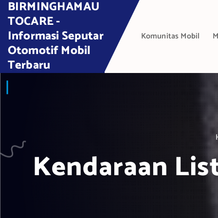
BIRMINGHAMAU
S
k
TOCARE -
i
Informasi Seputar
Komunitas Mobil
M
p
Otomotif Mobil
t
Terbaru
o
c
o
n
t
e
n
t
Kendaraan List