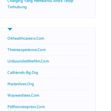
Charging Yang Membantu Anda Tetap
Terhubung
Okhealthcareers.com
Theintexperience.com
Unboundedthefilm.com
Catfriends-Bg.org
Marianlives.org
Waywardtees.com
Pidfloorsexpress.com