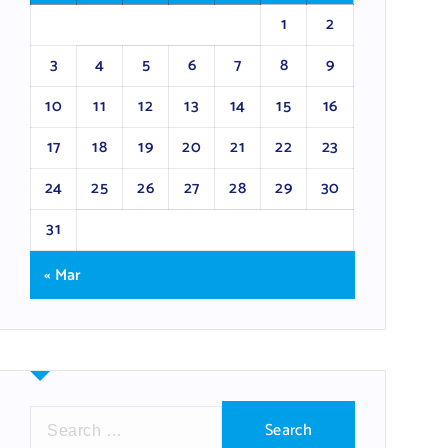
1
2
3
4
5
6
7
8
9
10
11
12
13
14
15
16
17
18
19
20
21
22
23
24
25
26
27
28
29
30
31
« Mar
S
e