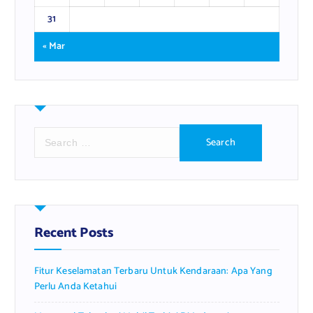
31
« Mar
S
e
a
r
c
h
f
Recent Posts
o
r
Fitur Keselamatan Terbaru Untuk Kendaraan: Apa Yang
:
Perlu Anda Ketahui