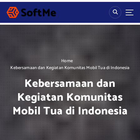
S
k
i
p
t
o
c
o
n
Home
t
Kebersamaan dan Kegiatan Komunitas Mobil Tua di Indonesia
e
Kebersamaan dan
n
t
Kegiatan Komunitas
Mobil Tua di Indonesia