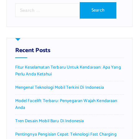
S
e
a
r
c
h
f
Recent Posts
o
r
Fitur Keselamatan Terbaru Untuk Kendaraan: Apa Yang
:
Perlu Anda Ketahui
Mengenal Teknologi Mobil Terkini Di Indonesia
Model Facelift Terbaru: Penyegaran Wajah Kendaraan
Anda
Tren Desain Mobil Baru Di Indonesia
Pentingnya Pengisian Cepat: Teknologi Fast Charging