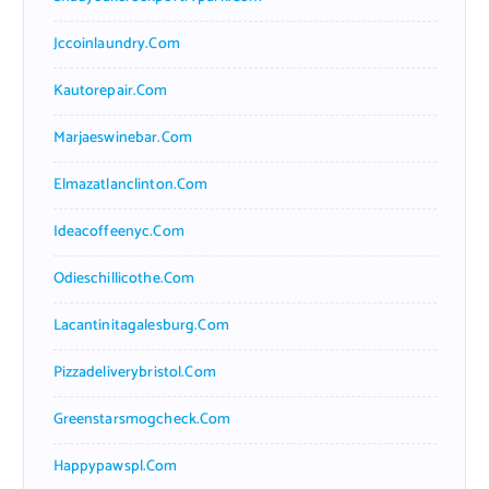
Jccoinlaundry.com
Kautorepair.com
Marjaeswinebar.com
Elmazatlanclinton.com
Ideacoffeenyc.com
Odieschillicothe.com
Lacantinitagalesburg.com
Pizzadeliverybristol.com
Greenstarsmogcheck.com
Happypawspl.com