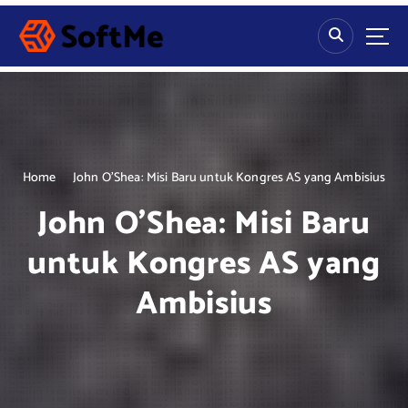
S
k
i
p
t
o
c
o
n
Home
John O’Shea: Misi Baru untuk Kongres AS yang Ambisius
t
John O’Shea: Misi Baru
e
n
untuk Kongres AS yang
t
Ambisius