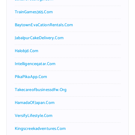
TrainGames365.com
BaytownEvaCationRentals.com
JabalpurCakeDelivery.com
Halobjd.com
Intelligenceqatar.com
PikaPikaApp.com
Takecareofbusinessdfw.org
HamadaOfJapan.com
VersifyLifestyle.com
Kingscreekadventures.com