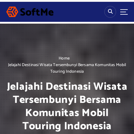
S
k
i
p
t
o
c
o
n
Home
t
Jelajahi Destinasi Wisata Tersembunyi Bersama Komunitas Mobil
e
Touring Indonesia
n
Jelajahi Destinasi Wisata
t
Tersembunyi Bersama
Komunitas Mobil
Touring Indonesia