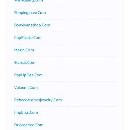
WishOping.com
Shoplegacee.com
Bonvivantshop.com
CupPlante.com
Mpzin.com
Stcreal.com
PopUpFlea.com
Valueml.com
Rebeccatorresjewelry.com
Jmpbliss.com
Drjorgerico.com