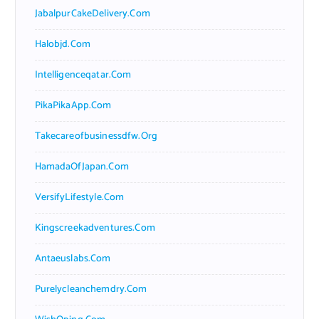
JabalpurCakeDelivery.com
Halobjd.com
Intelligenceqatar.com
PikaPikaApp.com
Takecareofbusinessdfw.org
HamadaOfJapan.com
VersifyLifestyle.com
Kingscreekadventures.com
Antaeuslabs.com
Purelycleanchemdry.com