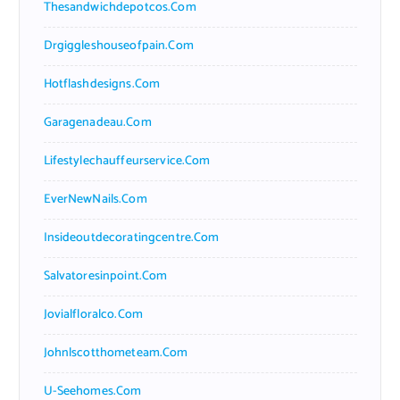
Thesandwichdepotcos.com
Drgiggleshouseofpain.com
Hotflashdesigns.com
Garagenadeau.com
Lifestylechauffeurservice.com
EverNewNails.com
Insideoutdecoratingcentre.com
Salvatoresinpoint.com
Jovialfloralco.com
Johnlscotthometeam.com
U-Seehomes.com