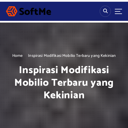
S
k
i
p
t
o
c
o
n
Home
Inspirasi Modifikasi Mobilio Terbaru yang Kekinian
t
Inspirasi Modifikasi
e
n
Mobilio Terbaru yang
t
Kekinian