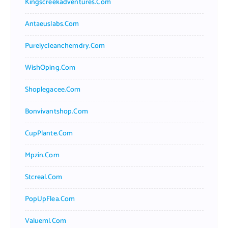
Kingscreekadventures.com
Antaeuslabs.com
Purelycleanchemdry.com
WishOping.com
Shoplegacee.com
Bonvivantshop.com
CupPlante.com
Mpzin.com
Stcreal.com
PopUpFlea.com
Valueml.com