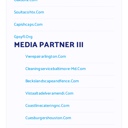
Oaksofa.com
Soultacohtx.com
Capishcaps.com
Gpsyfl.org
MEDIA PARTNER III
Vwrepairarlington.com
Cleaningservicebaltimore-Md.com
Beckslandscapeandfence.com
Vistaaltadelveramendi.com
Coastlinecateringnc.com
Cuesburgershouston.com