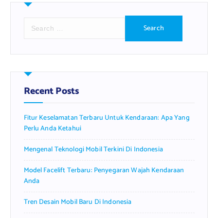
S
e
a
r
c
h
f
Recent Posts
o
r
Fitur Keselamatan Terbaru Untuk Kendaraan: Apa Yang
:
Perlu Anda Ketahui
Mengenal Teknologi Mobil Terkini Di Indonesia
Model Facelift Terbaru: Penyegaran Wajah Kendaraan
Anda
Tren Desain Mobil Baru Di Indonesia