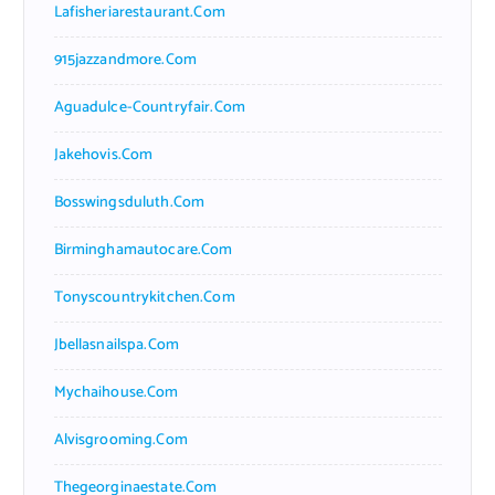
Lafisheriarestaurant.com
915jazzandmore.com
Aguadulce-Countryfair.com
Jakehovis.com
Bosswingsduluth.com
Birminghamautocare.com
Tonyscountrykitchen.com
Jbellasnailspa.com
Mychaihouse.com
Alvisgrooming.com
Thegeorginaestate.com