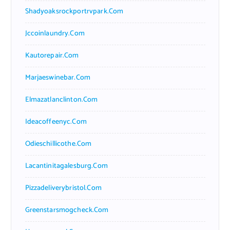
Shadyoaksrockportrvpark.com
Jccoinlaundry.com
Kautorepair.com
Marjaeswinebar.com
Elmazatlanclinton.com
Ideacoffeenyc.com
Odieschillicothe.com
Lacantinitagalesburg.com
Pizzadeliverybristol.com
Greenstarsmogcheck.com