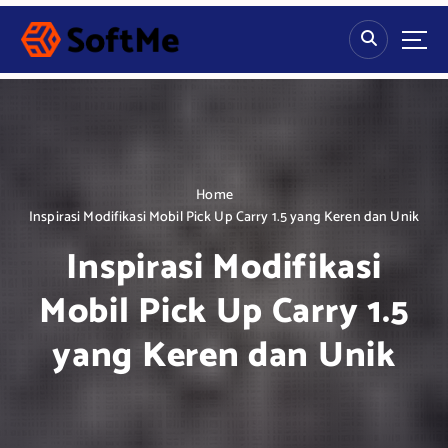
S
k
i
p
t
o
c
o
n
Home
t
Inspirasi Modifikasi Mobil Pick Up Carry 1.5 yang Keren dan Unik
e
Inspirasi Modifikasi
n
t
Mobil Pick Up Carry 1.5
yang Keren dan Unik