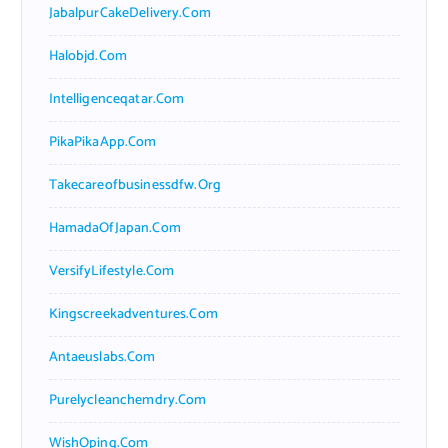
JabalpurCakeDelivery.com
Halobjd.com
Intelligenceqatar.com
PikaPikaApp.com
Takecareofbusinessdfw.org
HamadaOfJapan.com
VersifyLifestyle.com
Kingscreekadventures.com
Antaeuslabs.com
Purelycleanchemdry.com
WishOping.com