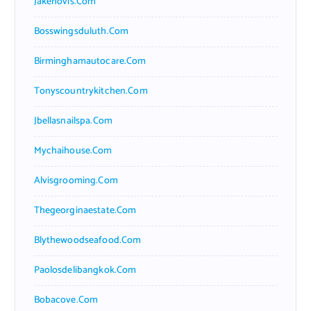
Jakehovis.com
Bosswingsduluth.com
Birminghamautocare.com
Tonyscountrykitchen.com
Jbellasnailspa.com
Mychaihouse.com
Alvisgrooming.com
Thegeorginaestate.com
Blythewoodseafood.com
Paolosdelibangkok.com
Bobacove.com