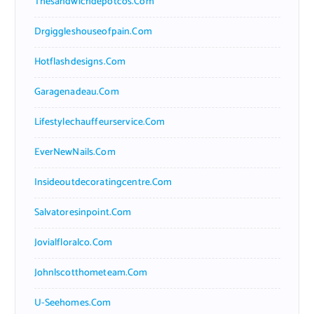
Thesandwichdepotcos.com
Drgiggleshouseofpain.com
Hotflashdesigns.com
Garagenadeau.com
Lifestylechauffeurservice.com
EverNewNails.com
Insideoutdecoratingcentre.com
Salvatoresinpoint.com
Jovialfloralco.com
Johnlscotthometeam.com
U-Seehomes.com