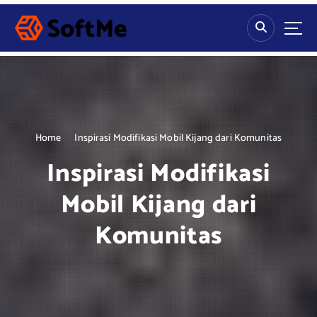
S
k
i
p
t
o
c
o
n
Home
Inspirasi Modifikasi Mobil Kijang dari Komunitas
t
Inspirasi Modifikasi
e
n
Mobil Kijang dari
t
Komunitas