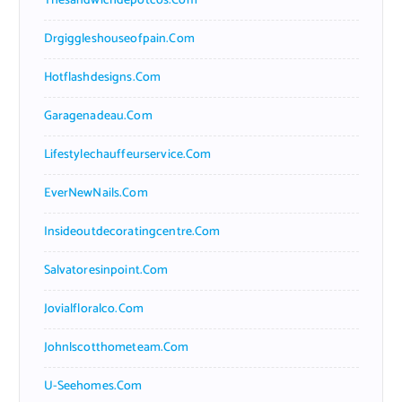
Thesandwichdepotcos.com
Drgiggleshouseofpain.com
Hotflashdesigns.com
Garagenadeau.com
Lifestylechauffeurservice.com
EverNewNails.com
Insideoutdecoratingcentre.com
Salvatoresinpoint.com
Jovialfloralco.com
Johnlscotthometeam.com
U-Seehomes.com