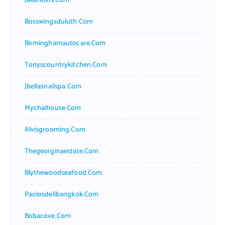
Jakehovis.com
Bosswingsduluth.com
Birminghamautocare.com
Tonyscountrykitchen.com
Jbellasnailspa.com
Mychaihouse.com
Alvisgrooming.com
Thegeorginaestate.com
Blythewoodseafood.com
Paolosdelibangkok.com
Bobacove.com