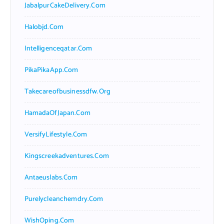
JabalpurCakeDelivery.com
Halobjd.com
Intelligenceqatar.com
PikaPikaApp.com
Takecareofbusinessdfw.org
HamadaOfJapan.com
VersifyLifestyle.com
Kingscreekadventures.com
Antaeuslabs.com
Purelycleanchemdry.com
WishOping.com