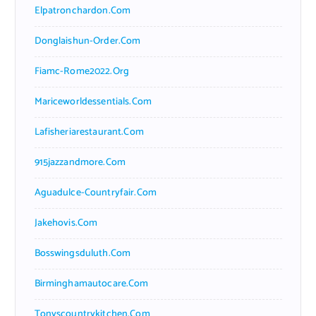
Elpatronchardon.com
Donglaishun-Order.com
Fiamc-Rome2022.org
Mariceworldessentials.com
Lafisheriarestaurant.com
915jazzandmore.com
Aguadulce-Countryfair.com
Jakehovis.com
Bosswingsduluth.com
Birminghamautocare.com
Tonyscountrykitchen.com