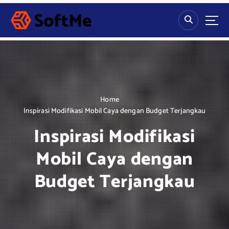
S
k
i
p
t
o
c
o
n
Home
t
Inspirasi Modifikasi Mobil Caya dengan Budget Terjangkau
e
Inspirasi Modifikasi
n
t
Mobil Caya dengan
Budget Terjangkau