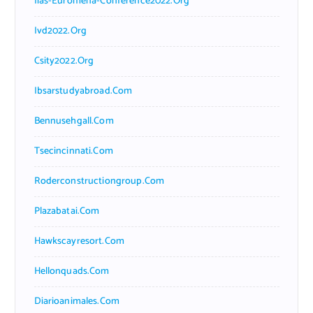
Iias-Euromena-Conference2022.org
Ivd2022.org
Csity2022.org
Ibsarstudyabroad.com
Bennusehgall.com
Tsecincinnati.com
Roderconstructiongroup.com
Plazabatai.com
Hawkscayresort.com
Hellonquads.com
Diarioanimales.com