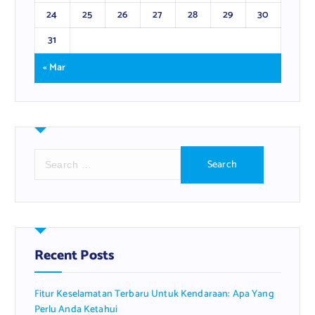
24
25
26
27
28
29
30
31
« Mar
S
e
a
r
c
h
f
Recent Posts
o
r
Fitur Keselamatan Terbaru Untuk Kendaraan: Apa Yang
:
Perlu Anda Ketahui