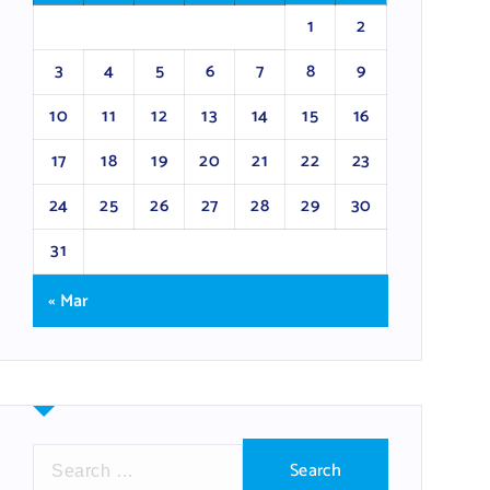
1
2
3
4
5
6
7
8
9
10
11
12
13
14
15
16
17
18
19
20
21
22
23
24
25
26
27
28
29
30
31
« Mar
S
e