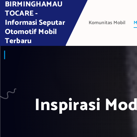
BIRMINGHAMAU
S
k
TOCARE -
i
Informasi Seputar
Komunitas Mobil
M
p
Otomotif Mobil
t
Terbaru
o
c
o
n
t
e
n
t
Inspirasi Mod