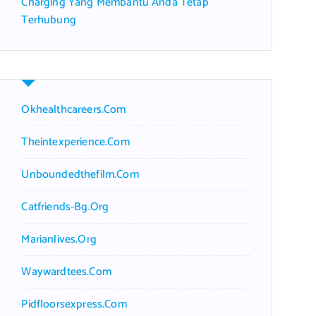
Charging Yang Membantu Anda Tetap
Terhubung
Okhealthcareers.com
Theintexperience.com
Unboundedthefilm.com
Catfriends-Bg.org
Marianlives.org
Waywardtees.com
Pidfloorsexpress.com