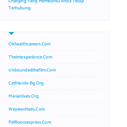
Charging Yang Membantu Anda Tetap
Terhubung
Okhealthcareers.com
Theintexperience.com
Unboundedthefilm.com
Catfriends-Bg.org
Marianlives.org
Waywardtees.com
Pidfloorsexpress.com