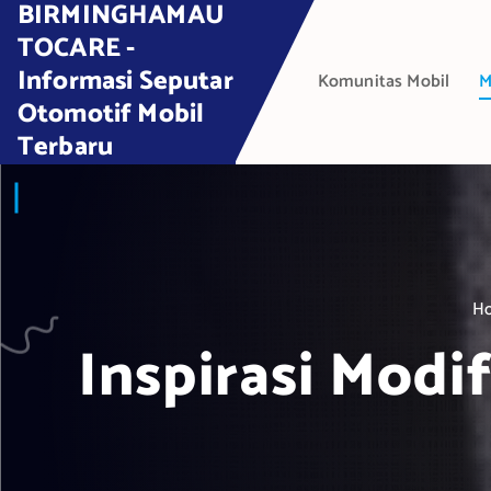
BIRMINGHAMAU
S
k
TOCARE -
i
Informasi Seputar
Komunitas Mobil
M
p
Otomotif Mobil
t
Terbaru
o
c
o
n
t
e
H
n
t
Inspirasi Modi