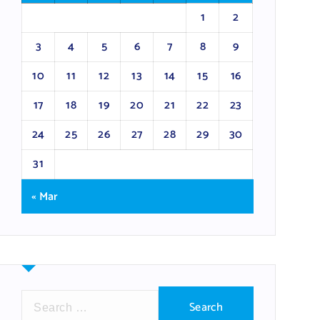
1
2
3
4
5
6
7
8
9
10
11
12
13
14
15
16
17
18
19
20
21
22
23
24
25
26
27
28
29
30
31
« Mar
S
e