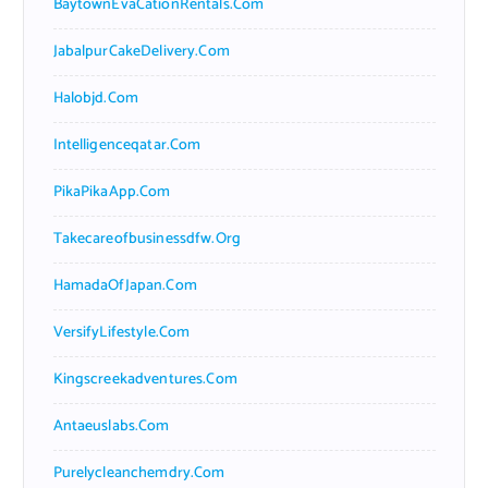
BaytownEvaCationRentals.com
JabalpurCakeDelivery.com
Halobjd.com
Intelligenceqatar.com
PikaPikaApp.com
Takecareofbusinessdfw.org
HamadaOfJapan.com
VersifyLifestyle.com
Kingscreekadventures.com
Antaeuslabs.com
Purelycleanchemdry.com