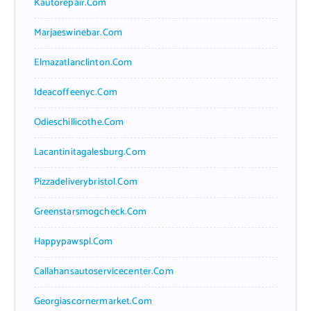
Kautorepair.com
Marjaeswinebar.com
Elmazatlanclinton.com
Ideacoffeenyc.com
Odieschillicothe.com
Lacantinitagalesburg.com
Pizzadeliverybristol.com
Greenstarsmogcheck.com
Happypawspl.com
Callahansautoservicecenter.com
Georgiascornermarket.com