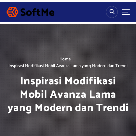
S
k
i
p
t
o
c
o
n
Home
t
Inspirasi Modifikasi Mobil Avanza Lama yang Modern dan Trendi
e
Inspirasi Modifikasi
n
t
Mobil Avanza Lama
yang Modern dan Trendi