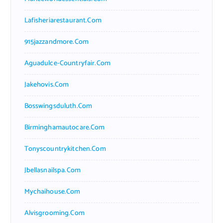
Lafisheriarestaurant.com
915jazzandmore.com
Aguadulce-Countryfair.com
Jakehovis.com
Bosswingsduluth.com
Birminghamautocare.com
Tonyscountrykitchen.com
Jbellasnailspa.com
Mychaihouse.com
Alvisgrooming.com