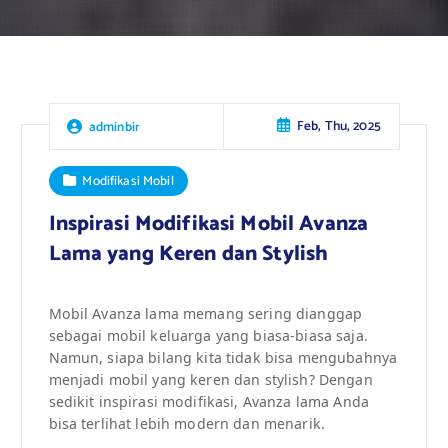
Feb, Thu, 2025
adminbir
Modifikasi Mobil
Inspirasi Modifikasi Mobil Avanza
Lama yang Keren dan Stylish
Mobil Avanza lama memang sering dianggap
sebagai mobil keluarga yang biasa-biasa saja.
Namun, siapa bilang kita tidak bisa mengubahnya
menjadi mobil yang keren dan stylish? Dengan
sedikit inspirasi modifikasi, Avanza lama Anda
bisa terlihat lebih modern dan menarik.