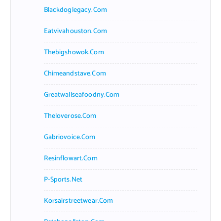
Blackdoglegacy.com
Eatvivahouston.com
Thebigshowok.com
Chimeandstave.com
Greatwallseafoodny.com
Theloverose.com
Gabriovoice.com
Resinflowart.com
P-Sports.net
Korsairstreetwear.com