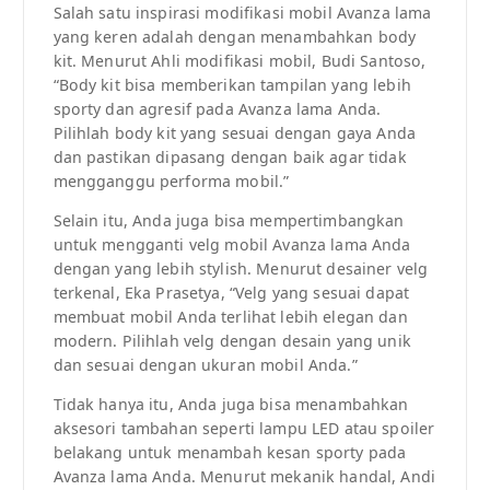
Salah satu inspirasi modifikasi mobil Avanza lama
yang keren adalah dengan menambahkan body
kit. Menurut Ahli modifikasi mobil, Budi Santoso,
“Body kit bisa memberikan tampilan yang lebih
sporty dan agresif pada Avanza lama Anda.
Pilihlah body kit yang sesuai dengan gaya Anda
dan pastikan dipasang dengan baik agar tidak
mengganggu performa mobil.”
Selain itu, Anda juga bisa mempertimbangkan
untuk mengganti velg mobil Avanza lama Anda
dengan yang lebih stylish. Menurut desainer velg
terkenal, Eka Prasetya, “Velg yang sesuai dapat
membuat mobil Anda terlihat lebih elegan dan
modern. Pilihlah velg dengan desain yang unik
dan sesuai dengan ukuran mobil Anda.”
Tidak hanya itu, Anda juga bisa menambahkan
aksesori tambahan seperti lampu LED atau spoiler
belakang untuk menambah kesan sporty pada
Avanza lama Anda. Menurut mekanik handal, Andi