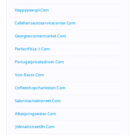
Happypawspl.com
Callahansautoservicecenter.com
Georgiascornermarket.com
Perfectfit24-7.com
Portugalprivatedriver.com
Von-Racer.com
Coffeeshopcharleston.com
Salon104mainstreet.com
Alkaspringswater.com
318mainstreet8h.com