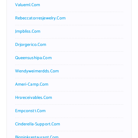
Valueml.com
Rebeccatorresjewelry.com
Jmpbliss.com
Drjorgerico.com
Queensushipa.com
Wendyweimerdds.com
Ameri-Camp.com
Hrsreceivables.com
Empconst1.com
Cinderella-Support.com
Bigpinkrestaurant.com