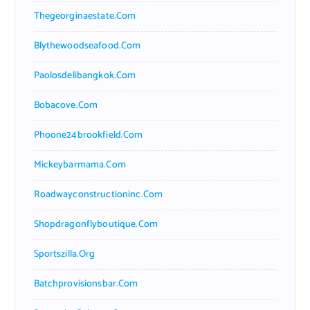
Thegeorginaestate.com
Blythewoodseafood.com
Paolosdelibangkok.com
Bobacove.com
Phoone24brookfield.com
Mickeybarmama.com
Roadwayconstructioninc.com
Shopdragonflyboutique.com
Sportszilla.org
Batchprovisionsbar.com