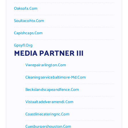
Oaksofa.com
Soultacohtx.com
Capishcaps.com
Gpsyfl.org
MEDIA PARTNER III
Vwrepairarlington.com
Cleaningservicebaltimore-Md.com
Beckslandscapeandfence.com
Vistaaltadelveramendi.com
Coastlinecateringnc.com
Cuesburgershouston.com