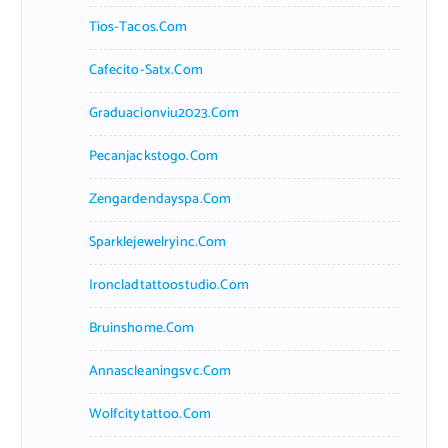
Tios-Tacos.com
Cafecito-Satx.com
Graduacionviu2023.com
Pecanjackstogo.com
Zengardendayspa.com
Sparklejewelryinc.com
Ironcladtattoostudio.com
Bruinshome.com
Annascleaningsvc.com
Wolfcitytattoo.com