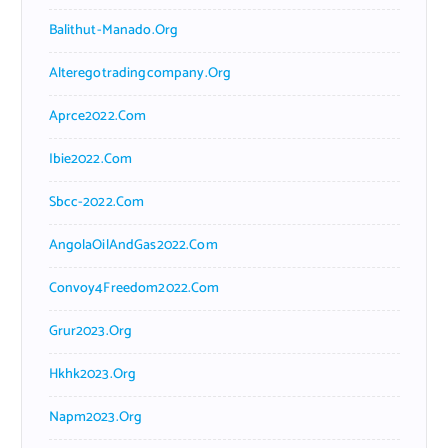
Balithut-Manado.org
Alteregotradingcompany.org
Aprce2022.com
Ibie2022.com
Sbcc-2022.com
AngolaOilAndGas2022.com
Convoy4Freedom2022.com
Grur2023.org
Hkhk2023.org
Napm2023.org