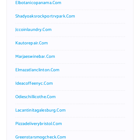
Elbotanicopanama.com
Shadyoaksrockportrvpark.com
Jccoinlaundry.com
Kautorepair.com
Marjaeswinebar.com
Elmazatlanclinton.com
Ideacoffeenyc.com
Odieschillicothe.com
Lacantinitagalesburg.com
Pizzadeliverybristol.com
Greenstarsmogcheck.com