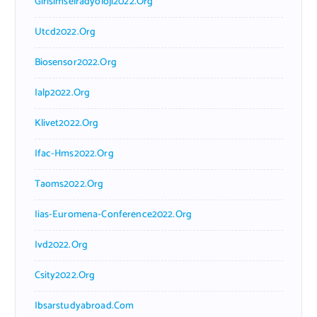
Girisimselradyoloji2022.org
Utcd2022.org
Biosensor2022.org
Ialp2022.org
Klivet2022.org
Ifac-Hms2022.org
Taoms2022.org
Iias-Euromena-Conference2022.org
Ivd2022.org
Csity2022.org
Ibsarstudyabroad.com