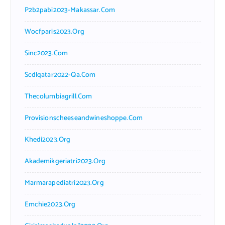
P2b2pabi2023-Makassar.com
Wocfparis2023.org
Sinc2023.com
Scdlqatar2022-Qa.com
Thecolumbiagrill.com
Provisionscheeseandwineshoppe.com
Khedi2023.org
Akademikgeriatri2023.org
Marmarapediatri2023.org
Emchie2023.org