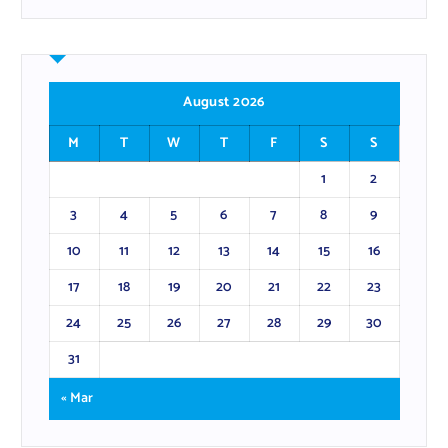
August 2026
M
T
W
T
F
S
S
1
2
3
4
5
6
7
8
9
10
11
12
13
14
15
16
17
18
19
20
21
22
23
24
25
26
27
28
29
30
31
« Mar