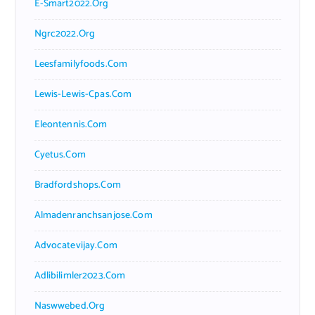
E-Smart2022.org
Ngrc2022.org
Leesfamilyfoods.com
Lewis-Lewis-Cpas.com
Eleontennis.com
Cyetus.com
Bradfordshops.com
Almadenranchsanjose.com
Advocatevijay.com
Adlibilimler2023.com
Naswwebed.org