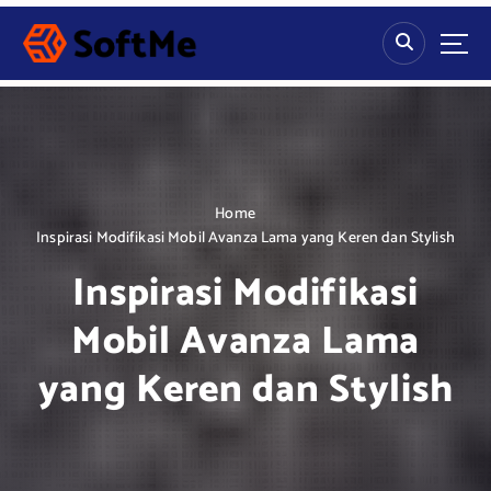
S
k
i
p
t
o
c
o
n
Home
t
Inspirasi Modifikasi Mobil Avanza Lama yang Keren dan Stylish
e
Inspirasi Modifikasi
n
t
Mobil Avanza Lama
yang Keren dan Stylish