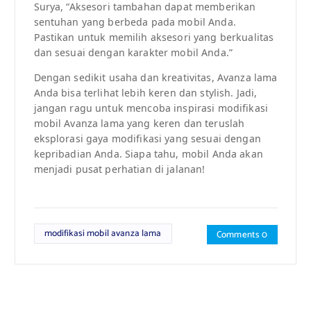
Surya, “Aksesori tambahan dapat memberikan
sentuhan yang berbeda pada mobil Anda.
Pastikan untuk memilih aksesori yang berkualitas
dan sesuai dengan karakter mobil Anda.”
Dengan sedikit usaha dan kreativitas, Avanza lama
Anda bisa terlihat lebih keren dan stylish. Jadi,
jangan ragu untuk mencoba inspirasi modifikasi
mobil Avanza lama yang keren dan teruslah
eksplorasi gaya modifikasi yang sesuai dengan
kepribadian Anda. Siapa tahu, mobil Anda akan
menjadi pusat perhatian di jalanan!
modifikasi mobil avanza lama
Comments 0