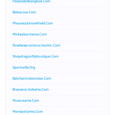
Paolosdelibangkok.com
Bobacove.com
Phoone24brookfield.com
Mickeybarmama.com
Roadwayconstructioninc.com
Shopdragonflyboutique.com
Sportszilla.org
Batchprovisionsbar.com
Brasserie-Gobette.com
Musicrearte.com
Morseysfarms.com