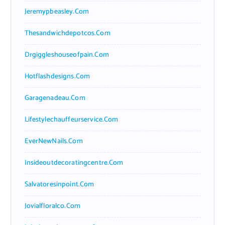
Jeremypbeasley.com
Thesandwichdepotcos.com
Drgiggleshouseofpain.com
Hotflashdesigns.com
Garagenadeau.com
Lifestylechauffeurservice.com
EverNewNails.com
Insideoutdecoratingcentre.com
Salvatoresinpoint.com
Jovialfloralco.com