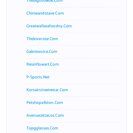
Thebigshowok.com
Chimeandstave.com
Greatwallseafoodny.com
Theloverose.com
Gabriovoice.com
Resinflowart.com
P-Sports.net
Korsairstreetwear.com
Petshopallston.com
Avenue26tacos.com
Topgglasses.com