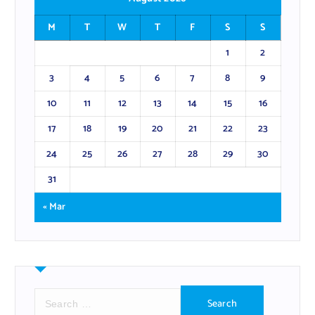
M
T
W
T
F
S
S
1
2
3
4
5
6
7
8
9
10
11
12
13
14
15
16
17
18
19
20
21
22
23
24
25
26
27
28
29
30
31
« Mar
S
e