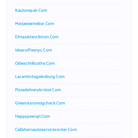
Kautorepair.com
Marjaeswinebar.com
Elmazatlanclinton.com
Ideacoffeenyc.com
Odieschillicothe.com
Lacantinitagalesburg.com
Pizzadeliverybristol.com
Greenstarsmogcheck.com
Happypawspl.com
Callahansautoservicecenter.com