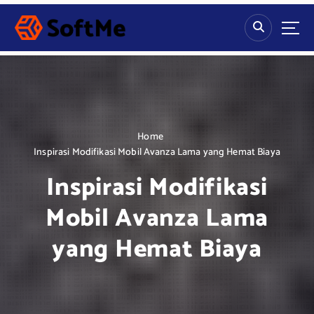
S
k
i
p
t
o
c
o
n
Home
t
Inspirasi Modifikasi Mobil Avanza Lama yang Hemat Biaya
e
Inspirasi Modifikasi
n
t
Mobil Avanza Lama
yang Hemat Biaya