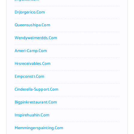
Drjorgerico.com
Queensushipa.com
Wendyweimerdds.com
Ameri-Camp.com
Hrsreceivables.com
Empconst1.com
Cinderella-Support.com
Bigpinkrestaurant.com
Inspirehuahin.com
Memmingerspainting.com