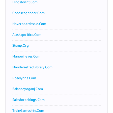
Hingstonnt.com
Chooseagender.com
Hoverboardssale.com
Alaskapolitics.com
Stsmp.org
Manoelneves.com
Mandelaeffectlibrary.com
Roselynns.com
Balanceyoganj.com
Salesforceblogs.com
TrainGames365.com