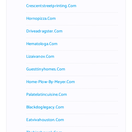
Crescentstreetprinting.com
Hornopizza.com
Driveadragster.com
Hematologa.com
Lizaivanov.com
Guesttinyhomes.com
Home-Plow-By-Meyer.com
Palatelatincuisine.com
Blackdoglegacy.com
Eatvivahouston.com