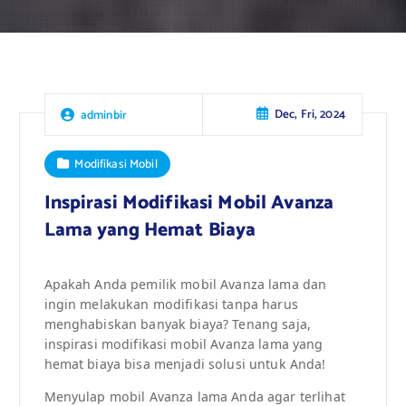
Dec, Fri, 2024
adminbir
Modifikasi Mobil
Inspirasi Modifikasi Mobil Avanza
Lama yang Hemat Biaya
Apakah Anda pemilik mobil Avanza lama dan
ingin melakukan modifikasi tanpa harus
menghabiskan banyak biaya? Tenang saja,
inspirasi modifikasi mobil Avanza lama yang
hemat biaya bisa menjadi solusi untuk Anda!
Menyulap mobil Avanza lama Anda agar terlihat