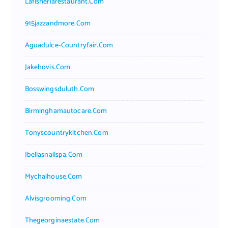
Lafisheriarestaurant.com
915jazzandmore.com
Aguadulce-Countryfair.com
Jakehovis.com
Bosswingsduluth.com
Birminghamautocare.com
Tonyscountrykitchen.com
Jbellasnailspa.com
Mychaihouse.com
Alvisgrooming.com
Thegeorginaestate.com