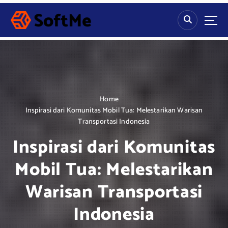
S
k
i
p
t
o
c
o
n
Home
t
Inspirasi dari Komunitas Mobil Tua: Melestarikan Warisan
e
Transportasi Indonesia
n
Inspirasi dari Komunitas
t
Mobil Tua: Melestarikan
Warisan Transportasi
Indonesia