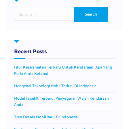
S
e
a
r
c
h
f
Recent Posts
o
r
Fitur Keselamatan Terbaru Untuk Kendaraan: Apa Yang
:
Perlu Anda Ketahui
Mengenal Teknologi Mobil Terkini Di Indonesia
Model Facelift Terbaru: Penyegaran Wajah Kendaraan
Anda
Tren Desain Mobil Baru Di Indonesia