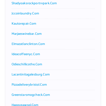
Shadyoaksrockportrvpark.com
Jccoinlaundry.com
Kautorepair.com
Marjaeswinebar.com
Elmazatlanclinton.com
Ideacoffeenyc.com
Odieschillicothe.com
Lacantinitagalesburg.com
Pizzadeliverybristol.com
Greenstarsmogcheck.com
Happypawspl.com