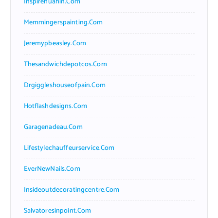
Inspirehuahin.com
Memmingerspainting.com
Jeremypbeasley.com
Thesandwichdepotcos.com
Drgiggleshouseofpain.com
Hotflashdesigns.com
Garagenadeau.com
Lifestylechauffeurservice.com
EverNewNails.com
Insideoutdecoratingcentre.com
Salvatoresinpoint.com