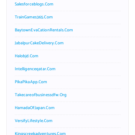
Salesforceblogs.com
TrainGames365.com
BaytownEvaCationRentals.com
JabalpurCakeDelivery.com
Halobjd.com
Intelligenceqatar.com
PikaPikaApp.com
Takecareofbusinessdfw.org
HamadaOfJapan.com
VersifyLifestyle.com
Kingscreekadventures.com