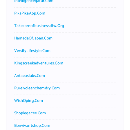
Intelligenceqatar.com
PikaPikaApp.com
Takecareofbusinessdfw.org
HamadaOfJapan.com
VersifyLifestyle.com
Kingscreekadventures.com
Antaeuslabs.com
Purelycleanchemdry.com
WishOping.com
Shoplegacee.com
Bonvivantshop.com