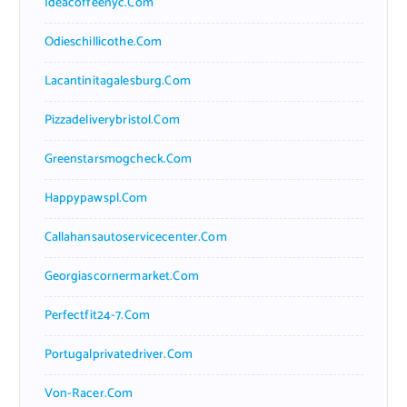
Ideacoffeenyc.com
Odieschillicothe.com
Lacantinitagalesburg.com
Pizzadeliverybristol.com
Greenstarsmogcheck.com
Happypawspl.com
Callahansautoservicecenter.com
Georgiascornermarket.com
Perfectfit24-7.com
Portugalprivatedriver.com
Von-Racer.com