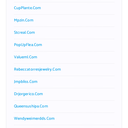
CupPlante.com
Mpzin.com
Stcreal.com
PopUpFlea.com
Valueml.com
Rebeccatorresjewelry.com
Jmpbliss.com
Drjorgerico.com
Queensushipa.com
Wendyweimerdds.com