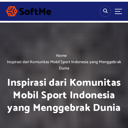
S
k
i
p
t
o
c
o
n
Home
t
Inspirasi dari Komunitas Mobil Sport Indonesia yang Menggebrak
e
Dunia
n
Inspirasi dari Komunitas
t
Mobil Sport Indonesia
yang Menggebrak Dunia