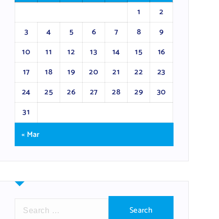
1
2
3
4
5
6
7
8
9
10
11
12
13
14
15
16
17
18
19
20
21
22
23
24
25
26
27
28
29
30
31
« Mar
S
e