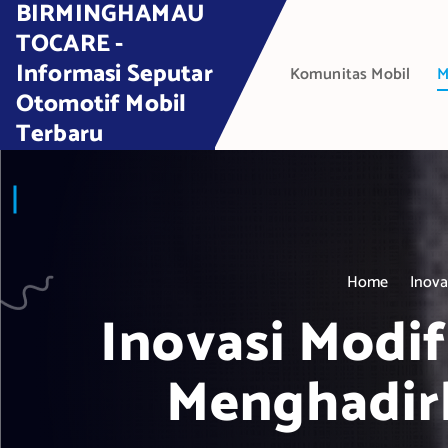
BIRMINGHAMAU
S
k
TOCARE -
i
Informasi Seputar
Komunitas Mobil
M
p
Otomotif Mobil
t
Terbaru
o
c
o
n
t
e
Home
Inova
n
t
Inovasi Modif
Menghadir