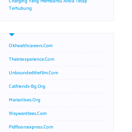
Charging Yang Membantu Anda Tetap
Terhubung
Okhealthcareers.com
Theintexperience.com
Unboundedthefilm.com
Catfriends-Bg.org
Marianlives.org
Waywardtees.com
Pidfloorsexpress.com