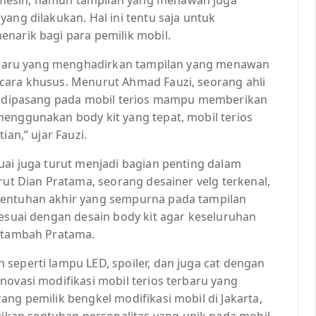
ang dilakukan. Hal ini tentu saja untuk
narik bagi para pemilik mobil.
terbaru yang menghadirkan tampilan yang menawan
cara khusus. Menurut Ahmad Fauzi, seorang ahli
ng dipasang pada mobil terios mampu memberikan
menggunakan body kit yang tepat, mobil terios
ian,” ujar Fauzi.
uai juga turut menjadi bagian penting dalam
rut Dian Pratama, seorang desainer velg terkenal,
sentuhan akhir yang sempurna pada tampilan
sesuai dengan desain body kit agar keseluruhan
” tambah Pratama.
seperti lampu LED, spoiler, dan juga cat dengan
novasi modifikasi mobil terios terbaru yang
ang pemilik bengkel modifikasi mobil di Jakarta,
kan sentuhan personalitas yang unik pada mobil