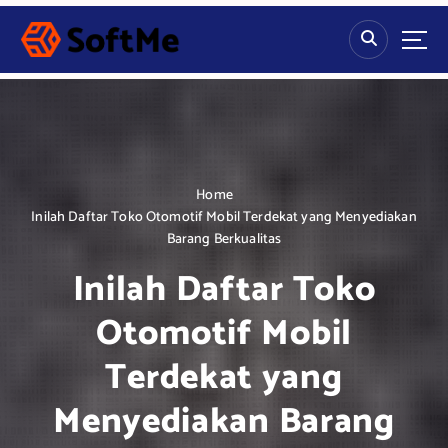
S
k
i
p
t
o
c
o
n
Home
t
Inilah Daftar Toko Otomotif Mobil Terdekat yang Menyediakan
e
Barang Berkualitas
n
Inilah Daftar Toko
t
Otomotif Mobil
Terdekat yang
Menyediakan Barang