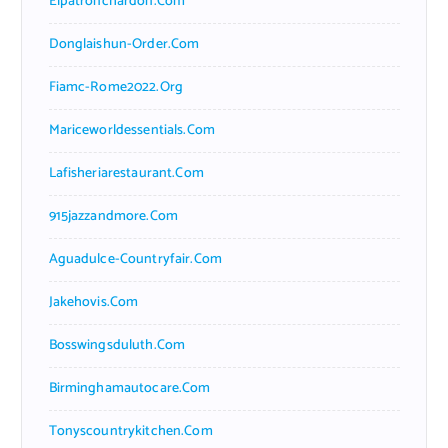
Elpatronchardon.com
Donglaishun-Order.com
Fiamc-Rome2022.org
Mariceworldessentials.com
Lafisheriarestaurant.com
915jazzandmore.com
Aguadulce-Countryfair.com
Jakehovis.com
Bosswingsduluth.com
Birminghamautocare.com
Tonyscountrykitchen.com