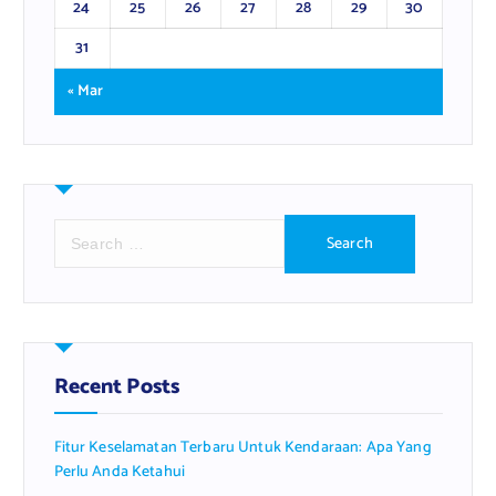
24
25
26
27
28
29
30
31
« Mar
S
e
a
r
c
h
f
Recent Posts
o
r
Fitur Keselamatan Terbaru Untuk Kendaraan: Apa Yang
:
Perlu Anda Ketahui