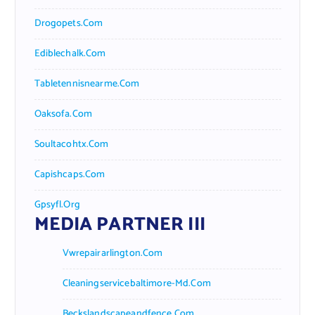
Drogopets.com
Ediblechalk.com
Tabletennisnearme.com
Oaksofa.com
Soultacohtx.com
Capishcaps.com
Gpsyfl.org
MEDIA PARTNER III
Vwrepairarlington.com
Cleaningservicebaltimore-Md.com
Beckslandscapeandfence.com