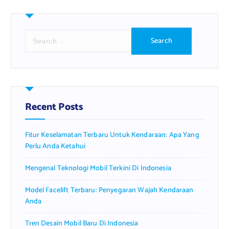
S
e
a
r
c
h
f
Recent Posts
o
r
Fitur Keselamatan Terbaru Untuk Kendaraan: Apa Yang
:
Perlu Anda Ketahui
Mengenal Teknologi Mobil Terkini Di Indonesia
Model Facelift Terbaru: Penyegaran Wajah Kendaraan
Anda
Tren Desain Mobil Baru Di Indonesia