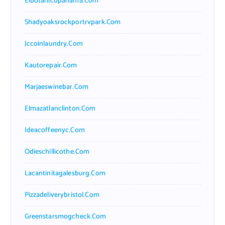
Elbotanicopanama.com
Shadyoaksrockportrvpark.com
Jccoinlaundry.com
Kautorepair.com
Marjaeswinebar.com
Elmazatlanclinton.com
Ideacoffeenyc.com
Odieschillicothe.com
Lacantinitagalesburg.com
Pizzadeliverybristol.com
Greenstarsmogcheck.com