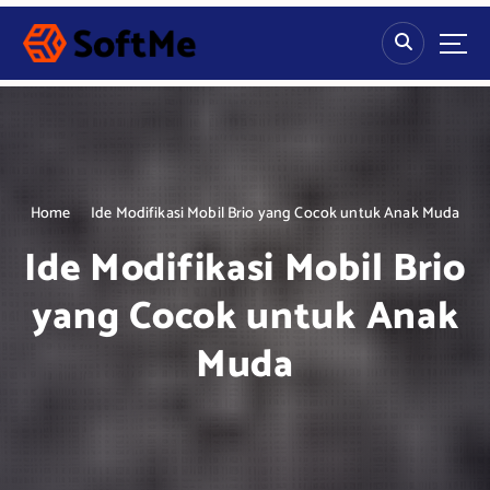
S
k
i
p
t
o
c
o
n
Home
Ide Modifikasi Mobil Brio yang Cocok untuk Anak Muda
t
Ide Modifikasi Mobil Brio
e
n
yang Cocok untuk Anak
t
Muda