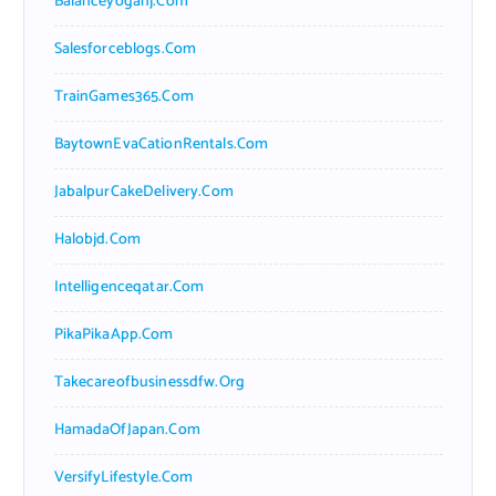
Balanceyoganj.com
Salesforceblogs.com
TrainGames365.com
BaytownEvaCationRentals.com
JabalpurCakeDelivery.com
Halobjd.com
Intelligenceqatar.com
PikaPikaApp.com
Takecareofbusinessdfw.org
HamadaOfJapan.com
VersifyLifestyle.com