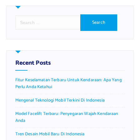
S
e
a
r
c
h
f
Recent Posts
o
r
Fitur Keselamatan Terbaru Untuk Kendaraan: Apa Yang
:
Perlu Anda Ketahui
Mengenal Teknologi Mobil Terkini Di Indonesia
Model Facelift Terbaru: Penyegaran Wajah Kendaraan
Anda
Tren Desain Mobil Baru Di Indonesia