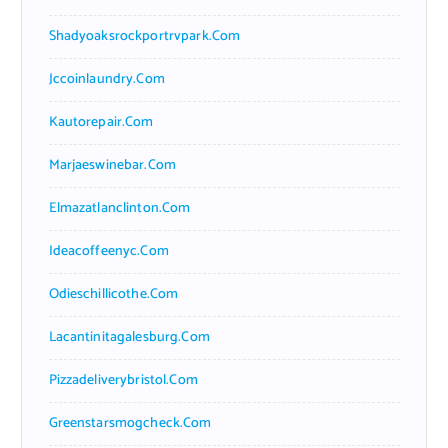
Shadyoaksrockportrvpark.com
Jccoinlaundry.com
Kautorepair.com
Marjaeswinebar.com
Elmazatlanclinton.com
Ideacoffeenyc.com
Odieschillicothe.com
Lacantinitagalesburg.com
Pizzadeliverybristol.com
Greenstarsmogcheck.com