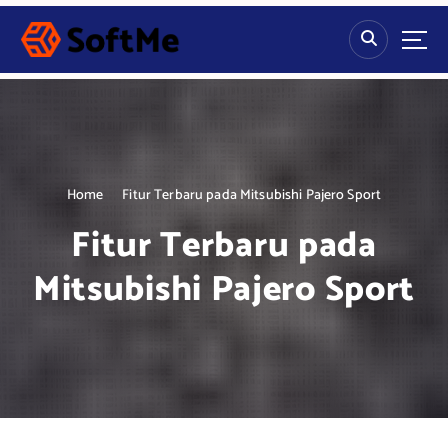
S
k
i
p
t
o
c
o
n
Home
Fitur Terbaru pada Mitsubishi Pajero Sport
t
Fitur Terbaru pada
e
n
Mitsubishi Pajero Sport
t