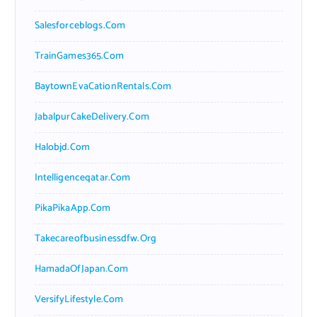
Salesforceblogs.com
TrainGames365.com
BaytownEvaCationRentals.com
JabalpurCakeDelivery.com
Halobjd.com
Intelligenceqatar.com
PikaPikaApp.com
Takecareofbusinessdfw.org
HamadaOfJapan.com
VersifyLifestyle.com