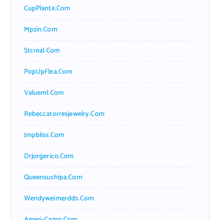
CupPlante.com
Mpzin.com
Stcreal.com
PopUpFlea.com
Valueml.com
Rebeccatorresjewelry.com
Jmpbliss.com
Drjorgerico.com
Queensushipa.com
Wendyweimerdds.com
Ameri-Camp.com