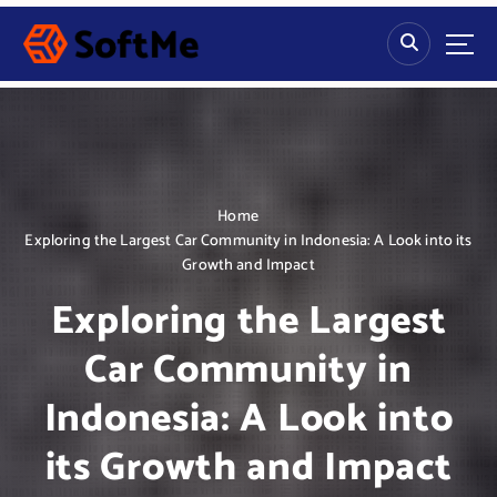
S
k
i
p
t
o
c
o
n
Home
t
Exploring the Largest Car Community in Indonesia: A Look into its
e
Growth and Impact
n
Exploring the Largest
t
Car Community in
Indonesia: A Look into
its Growth and Impact