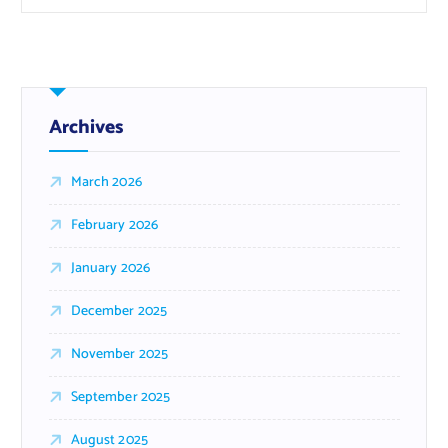
Archives
March 2026
February 2026
January 2026
December 2025
November 2025
September 2025
August 2025