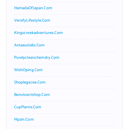
HamadaOfJapan.com
VersifyLifestyle.com
Kingscreekadventures.com
Antaeuslabs.com
Purelycleanchemdry.com
WishOping.com
Shoplegacee.com
Bonvivantshop.com
CupPlante.com
Mpzin.com