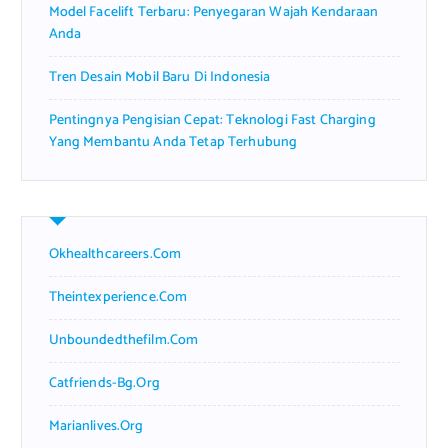
Model Facelift Terbaru: Penyegaran Wajah Kendaraan
Anda
Tren Desain Mobil Baru Di Indonesia
Pentingnya Pengisian Cepat: Teknologi Fast Charging
Yang Membantu Anda Tetap Terhubung
Okhealthcareers.com
Theintexperience.com
Unboundedthefilm.com
Catfriends-Bg.org
Marianlives.org