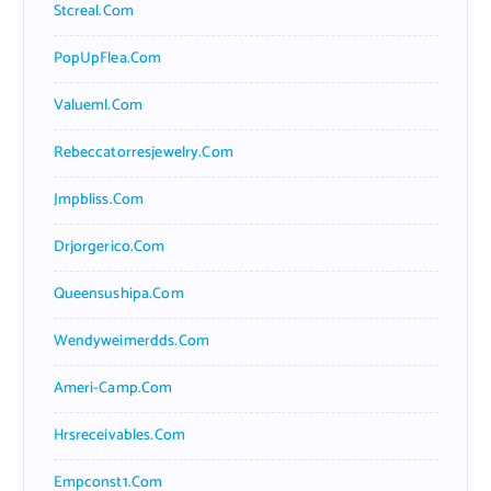
Stcreal.com
PopUpFlea.com
Valueml.com
Rebeccatorresjewelry.com
Jmpbliss.com
Drjorgerico.com
Queensushipa.com
Wendyweimerdds.com
Ameri-Camp.com
Hrsreceivables.com
Empconst1.com