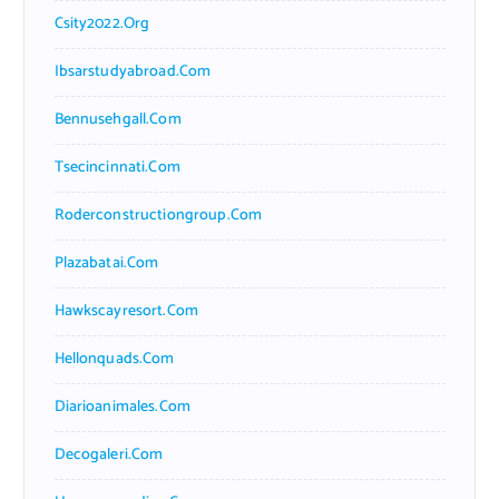
Csity2022.org
Ibsarstudyabroad.com
Bennusehgall.com
Tsecincinnati.com
Roderconstructiongroup.com
Plazabatai.com
Hawkscayresort.com
Hellonquads.com
Diarioanimales.com
Decogaleri.com