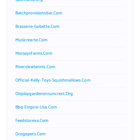
Batchprovisionsbar.com
Brasserie-Gobette.com
Musicrearte.com
Morseysfarms.com
Riverviewtennis.com
Official-Kelly-Toys-Squishmallows.com
Displaygardenonsuncrest.org
Bbq-Empire-Usa.com
Feedstoreva.com
Drogopets.com