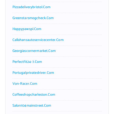
Pizzadeliverybristol.com
Greenstarsmogcheck.com
Happypawspl.com
Callahansautoservicecenter.com
Georgiascornermarket.com
Perfectfit24-7.com
Portugalprivatedriver.com
Von-Racer.com
Coffeeshopcharleston.com
Salon104mainstreet.com