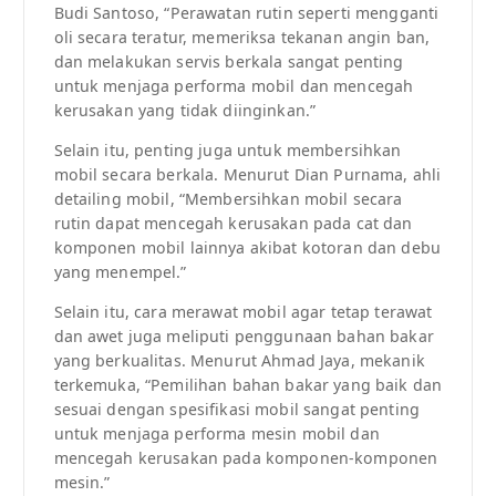
Budi Santoso, “Perawatan rutin seperti mengganti
oli secara teratur, memeriksa tekanan angin ban,
dan melakukan servis berkala sangat penting
untuk menjaga performa mobil dan mencegah
kerusakan yang tidak diinginkan.”
Selain itu, penting juga untuk membersihkan
mobil secara berkala. Menurut Dian Purnama, ahli
detailing mobil, “Membersihkan mobil secara
rutin dapat mencegah kerusakan pada cat dan
komponen mobil lainnya akibat kotoran dan debu
yang menempel.”
Selain itu, cara merawat mobil agar tetap terawat
dan awet juga meliputi penggunaan bahan bakar
yang berkualitas. Menurut Ahmad Jaya, mekanik
terkemuka, “Pemilihan bahan bakar yang baik dan
sesuai dengan spesifikasi mobil sangat penting
untuk menjaga performa mesin mobil dan
mencegah kerusakan pada komponen-komponen
mesin.”