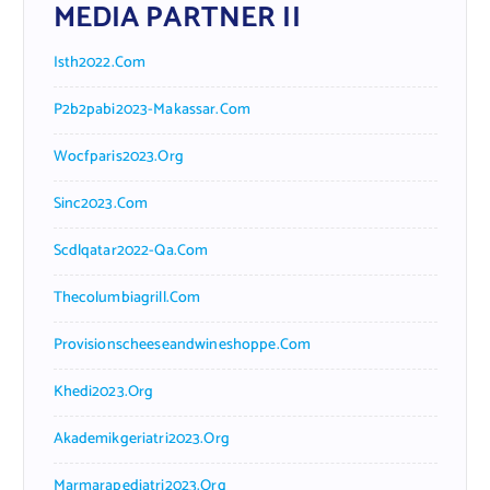
MEDIA PARTNER II
Isth2022.com
P2b2pabi2023-Makassar.com
Wocfparis2023.org
Sinc2023.com
Scdlqatar2022-Qa.com
Thecolumbiagrill.com
Provisionscheeseandwineshoppe.com
Khedi2023.org
Akademikgeriatri2023.org
Marmarapediatri2023.org