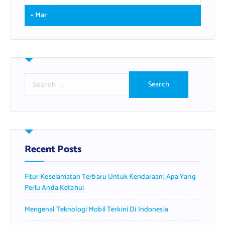
« Mar
S
e
a
r
c
h
f
Recent Posts
o
r
Fitur Keselamatan Terbaru Untuk Kendaraan: Apa Yang
:
Perlu Anda Ketahui
Mengenal Teknologi Mobil Terkini Di Indonesia