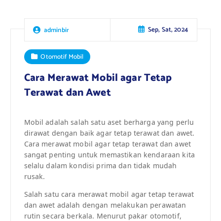
Sep, Sat, 2024
adminbir
Otomotif Mobil
Cara Merawat Mobil agar Tetap
Terawat dan Awet
Mobil adalah salah satu aset berharga yang perlu
dirawat dengan baik agar tetap terawat dan awet.
Cara merawat mobil agar tetap terawat dan awet
sangat penting untuk memastikan kendaraan kita
selalu dalam kondisi prima dan tidak mudah
rusak.
Salah satu cara merawat mobil agar tetap terawat
dan awet adalah dengan melakukan perawatan
rutin secara berkala. Menurut pakar otomotif,