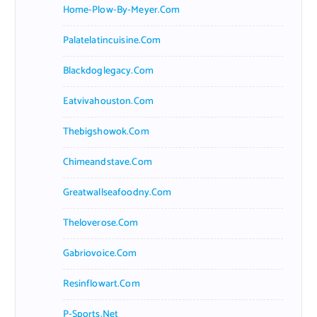
Home-Plow-By-Meyer.com
Palatelatincuisine.com
Blackdoglegacy.com
Eatvivahouston.com
Thebigshowok.com
Chimeandstave.com
Greatwallseafoodny.com
Theloverose.com
Gabriovoice.com
Resinflowart.com
P-Sports.net