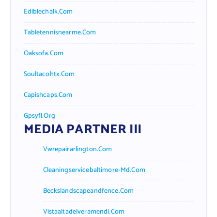
Ediblechalk.com
Tabletennisnearme.com
Oaksofa.com
Soultacohtx.com
Capishcaps.com
Gpsyfl.org
MEDIA PARTNER III
Vwrepairarlington.com
Cleaningservicebaltimore-Md.com
Beckslandscapeandfence.com
Vistaaltadelveramendi.com