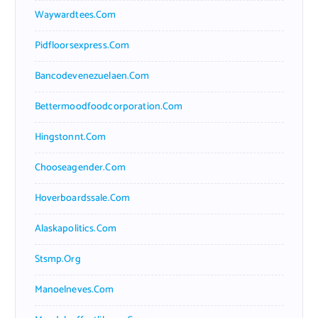
Waywardtees.com
Pidfloorsexpress.com
Bancodevenezuelaen.com
Bettermoodfoodcorporation.com
Hingstonnt.com
Chooseagender.com
Hoverboardssale.com
Alaskapolitics.com
Stsmp.org
Manoelneves.com