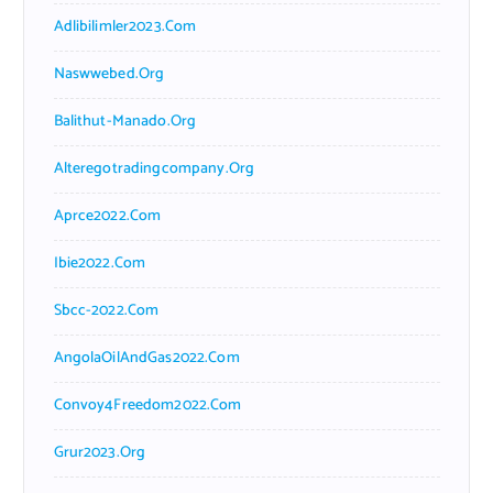
Adlibilimler2023.com
Naswwebed.org
Balithut-Manado.org
Alteregotradingcompany.org
Aprce2022.com
Ibie2022.com
Sbcc-2022.com
AngolaOilAndGas2022.com
Convoy4Freedom2022.com
Grur2023.org