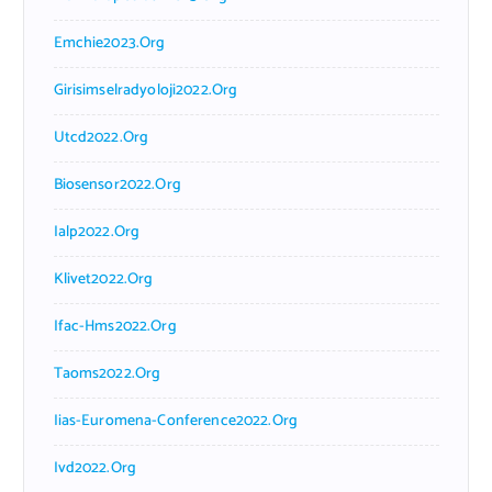
Emchie2023.org
Girisimselradyoloji2022.org
Utcd2022.org
Biosensor2022.org
Ialp2022.org
Klivet2022.org
Ifac-Hms2022.org
Taoms2022.org
Iias-Euromena-Conference2022.org
Ivd2022.org