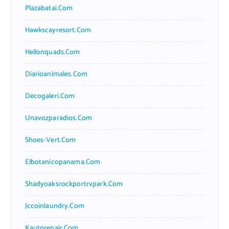
Plazabatai.com
Hawkscayresort.com
Hellonquads.com
Diarioanimales.com
Decogaleri.com
Unavozparadios.com
Shoes-Vert.com
Elbotanicopanama.com
Shadyoaksrockportrvpark.com
Jccoinlaundry.com
Kautorepair.com