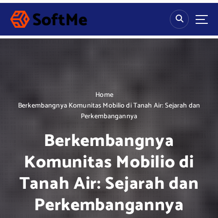
S
k
i
p
t
o
c
o
n
Home
t
Berkembangnya Komunitas Mobilio di Tanah Air: Sejarah dan
e
Perkembangannya
n
Berkembangnya
t
Komunitas Mobilio di
Tanah Air: Sejarah dan
Perkembangannya