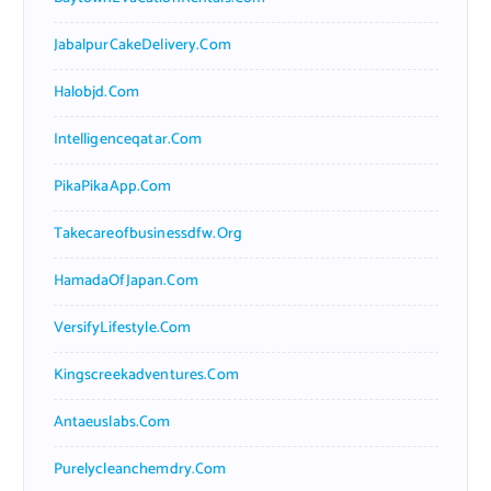
JabalpurCakeDelivery.com
Halobjd.com
Intelligenceqatar.com
PikaPikaApp.com
Takecareofbusinessdfw.org
HamadaOfJapan.com
VersifyLifestyle.com
Kingscreekadventures.com
Antaeuslabs.com
Purelycleanchemdry.com