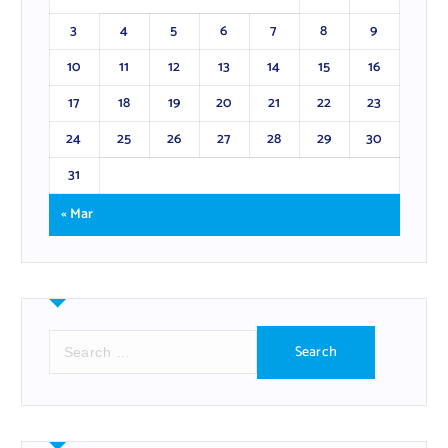
3
4
5
6
7
8
9
10
11
12
13
14
15
16
17
18
19
20
21
22
23
24
25
26
27
28
29
30
31
« Mar
S
e
a
r
c