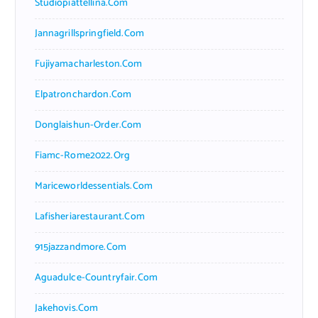
Studiopiattellina.com
Jannagrillspringfield.com
Fujiyamacharleston.com
Elpatronchardon.com
Donglaishun-Order.com
Fiamc-Rome2022.org
Mariceworldessentials.com
Lafisheriarestaurant.com
915jazzandmore.com
Aguadulce-Countryfair.com
Jakehovis.com