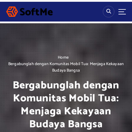
S
k
i
p
t
o
c
o
n
Home
t
Bergabunglah dengan Komunitas Mobil Tua: Menjaga Kekayaan
e
Budaya Bangsa
n
Bergabunglah dengan
t
Komunitas Mobil Tua:
Menjaga Kekayaan
Budaya Bangsa