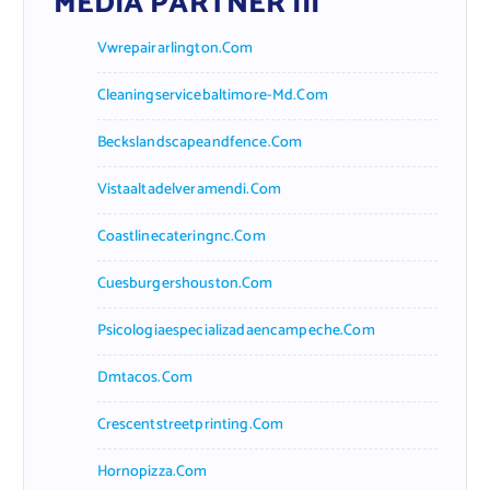
MEDIA PARTNER III
Vwrepairarlington.com
Cleaningservicebaltimore-Md.com
Beckslandscapeandfence.com
Vistaaltadelveramendi.com
Coastlinecateringnc.com
Cuesburgershouston.com
Psicologiaespecializadaencampeche.com
Dmtacos.com
Crescentstreetprinting.com
Hornopizza.com