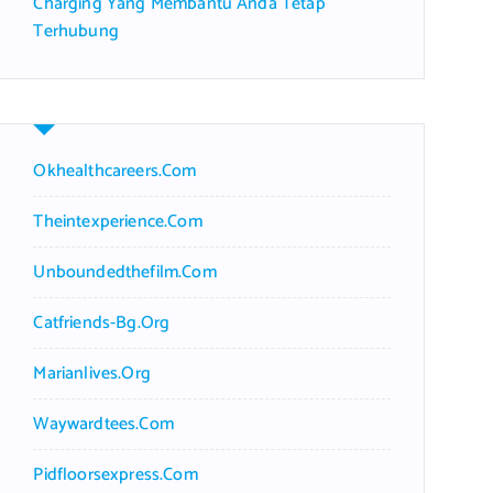
Charging Yang Membantu Anda Tetap
Terhubung
Okhealthcareers.com
Theintexperience.com
Unboundedthefilm.com
Catfriends-Bg.org
Marianlives.org
Waywardtees.com
Pidfloorsexpress.com