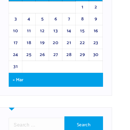
1
2
3
4
5
6
7
8
9
10
11
12
13
14
15
16
17
18
19
20
21
22
23
24
25
26
27
28
29
30
31
« Mar
S
e