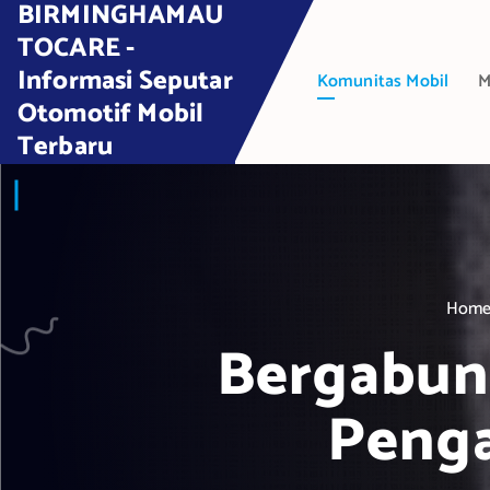
BIRMINGHAMAU
S
k
TOCARE -
i
Informasi Seputar
Komunitas Mobil
M
p
Otomotif Mobil
t
Terbaru
o
c
o
n
t
e
Hom
n
t
Bergabun
Peng