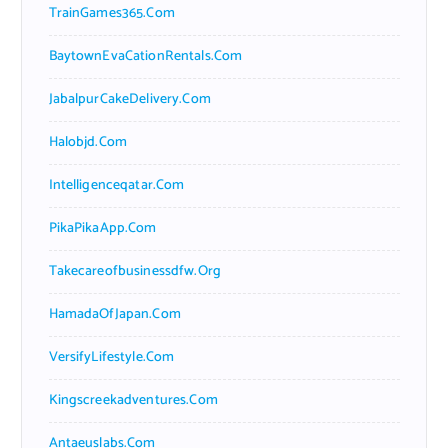
TrainGames365.com
BaytownEvaCationRentals.com
JabalpurCakeDelivery.com
Halobjd.com
Intelligenceqatar.com
PikaPikaApp.com
Takecareofbusinessdfw.org
HamadaOfJapan.com
VersifyLifestyle.com
Kingscreekadventures.com
Antaeuslabs.com