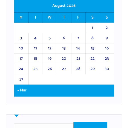
August 2026
M
T
W
T
F
S
S
1
2
3
4
5
6
7
8
9
10
11
12
13
14
15
16
17
18
19
20
21
22
23
24
25
26
27
28
29
30
31
« Mar
S