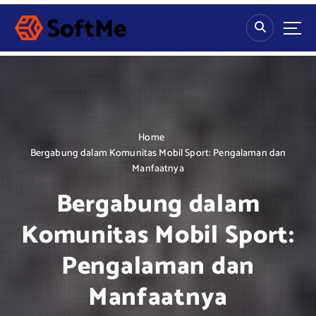
S
k
i
p
t
o
c
o
n
Home
t
Bergabung dalam Komunitas Mobil Sport: Pengalaman dan
e
Manfaatnya
n
Bergabung dalam
t
Komunitas Mobil Sport:
Pengalaman dan
Manfaatnya