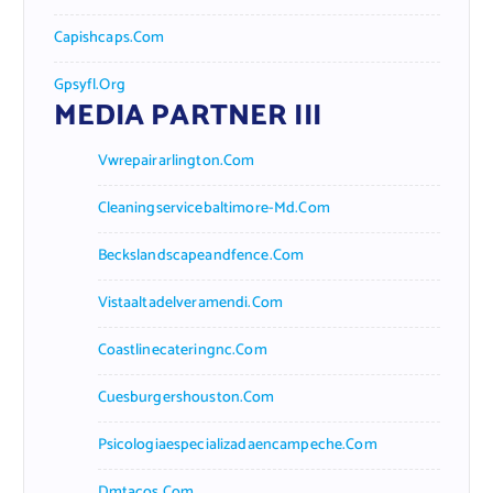
Capishcaps.com
Gpsyfl.org
MEDIA PARTNER III
Vwrepairarlington.com
Cleaningservicebaltimore-Md.com
Beckslandscapeandfence.com
Vistaaltadelveramendi.com
Coastlinecateringnc.com
Cuesburgershouston.com
Psicologiaespecializadaencampeche.com
Dmtacos.com