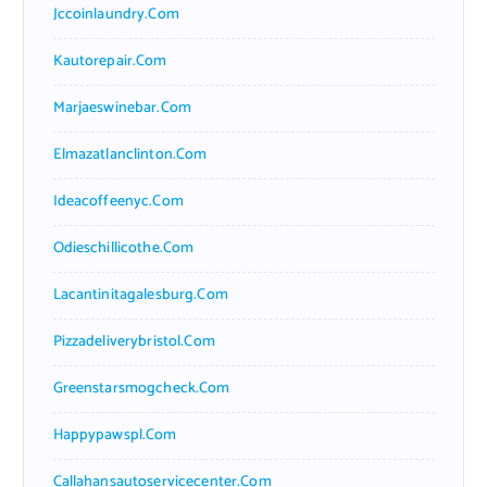
Jccoinlaundry.com
Kautorepair.com
Marjaeswinebar.com
Elmazatlanclinton.com
Ideacoffeenyc.com
Odieschillicothe.com
Lacantinitagalesburg.com
Pizzadeliverybristol.com
Greenstarsmogcheck.com
Happypawspl.com
Callahansautoservicecenter.com