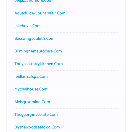
915jazzandmore.com
Aguadulce-Countryfair.com
Jakehovis.com
Bosswingsduluth.com
Birminghamautocare.com
Tonyscountrykitchen.com
Jbellasnailspa.com
Mychaihouse.com
Alvisgrooming.com
Thegeorginaestate.com
Blythewoodseafood.com