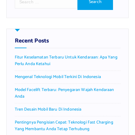
e
a
r
c
h
f
Recent Posts
o
r
Fitur Keselamatan Terbaru Untuk Kendaraan: Apa Yang
:
Perlu Anda Ketahui
Mengenal Teknologi Mobil Terkini Di Indonesia
Model Facelift Terbaru: Penyegaran Wajah Kendaraan
Anda
Tren Desain Mobil Baru Di Indonesia
Pentingnya Pengisian Cepat: Teknologi Fast Charging
Yang Membantu Anda Tetap Terhubung