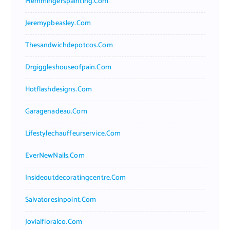
Memmingerspainting.com
Jeremypbeasley.com
Thesandwichdepotcos.com
Drgiggleshouseofpain.com
Hotflashdesigns.com
Garagenadeau.com
Lifestylechauffeurservice.com
EverNewNails.com
Insideoutdecoratingcentre.com
Salvatoresinpoint.com
Jovialfloralco.com