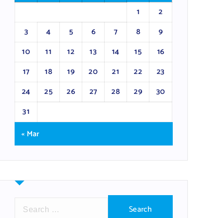
1
2
3
4
5
6
7
8
9
10
11
12
13
14
15
16
17
18
19
20
21
22
23
24
25
26
27
28
29
30
31
« Mar
S
e