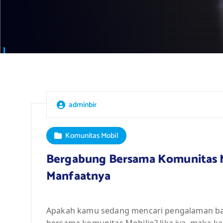
adminbir
Komunitas Mobil
Bergabung Bersama Komunitas M
Manfaatnya
Apakah kamu sedang mencari pengalaman ba
bersama komunitas Mobilio? Jika iya, maka k