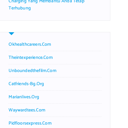
Charging Yang Membantu Anda Tetap
Terhubung
Okhealthcareers.com
Theintexperience.com
Unboundedthefilm.com
Catfriends-Bg.org
Marianlives.org
Waywardtees.com
Pidfloorsexpress.com