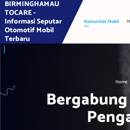
BIRMINGHAMAU
S
k
TOCARE -
i
Informasi Seputar
Komunitas Mobil
M
p
Otomotif Mobil
t
Terbaru
o
c
o
n
t
e
Home
n
t
Bergabung 
Peng