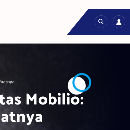
faatnya
as Mobilio:
atnya