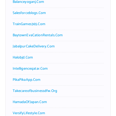
Balanceyoganj.com
Salesforceblogs.com
TrainGames365.com
BaytownEvaCationRentals.com
JabalpurCakeDelivery.com
Halobjd.com
Intelligenceqatar.com
PikaPikaApp.com
Takecareofbusinessdfw.org
HamadaOfJapan.com
VersifyLifestyle.com