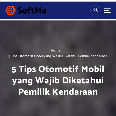
S
k
i
p
t
o
c
o
n
Home
t
5 Tips Otomotif Mobil yang Wajib Diketahui Pemilik Kendaraan
e
5 Tips Otomotif Mobil
n
t
yang Wajib Diketahui
Pemilik Kendaraan