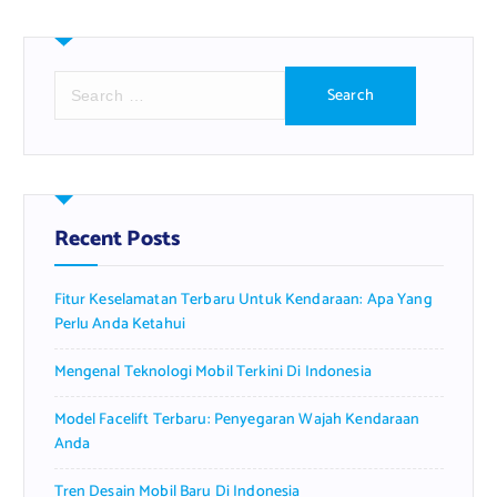
S
e
a
r
c
h
f
Recent Posts
o
r
Fitur Keselamatan Terbaru Untuk Kendaraan: Apa Yang
:
Perlu Anda Ketahui
Mengenal Teknologi Mobil Terkini Di Indonesia
Model Facelift Terbaru: Penyegaran Wajah Kendaraan
Anda
Tren Desain Mobil Baru Di Indonesia