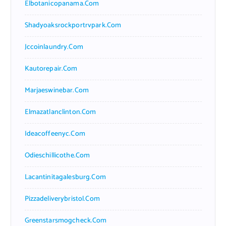
Elbotanicopanama.com
Shadyoaksrockportrvpark.com
Jccoinlaundry.com
Kautorepair.com
Marjaeswinebar.com
Elmazatlanclinton.com
Ideacoffeenyc.com
Odieschillicothe.com
Lacantinitagalesburg.com
Pizzadeliverybristol.com
Greenstarsmogcheck.com