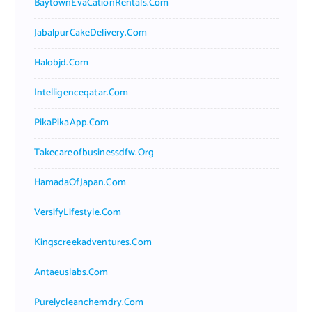
BaytownEvaCationRentals.com
JabalpurCakeDelivery.com
Halobjd.com
Intelligenceqatar.com
PikaPikaApp.com
Takecareofbusinessdfw.org
HamadaOfJapan.com
VersifyLifestyle.com
Kingscreekadventures.com
Antaeuslabs.com
Purelycleanchemdry.com