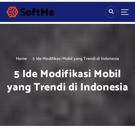
S
k
i
p
t
o
c
o
n
Home
5 Ide Modifikasi Mobil yang Trendi di Indonesia
t
5 Ide Modifikasi Mobil
e
n
yang Trendi di Indonesia
t