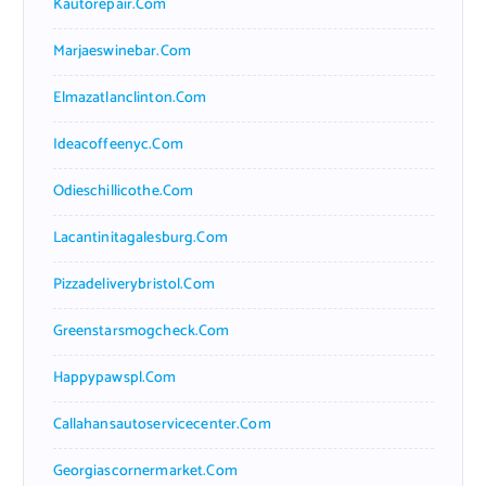
Kautorepair.com
Marjaeswinebar.com
Elmazatlanclinton.com
Ideacoffeenyc.com
Odieschillicothe.com
Lacantinitagalesburg.com
Pizzadeliverybristol.com
Greenstarsmogcheck.com
Happypawspl.com
Callahansautoservicecenter.com
Georgiascornermarket.com